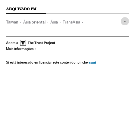
ARQUIVADO EM
Taiwan
Ásia oriental
Ásia
TransAsia
Acidentes aéreos
Linhas aéreas
Acidentes
Transporte aéreo
Empresas transporte
Transporte
Adere a
Mais informações
Acontecimentos
aquí
Si está interesado en licenciar este contenido, pinche