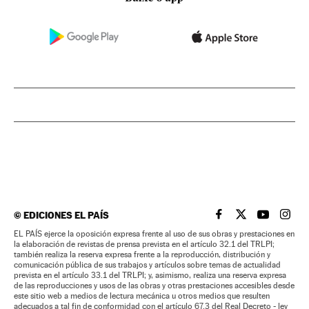
©
EDICIONES EL PAÍS
EL PAÍS BRASIL EN
EL PAÍS BRASI
EL PAÍS B
EL PA
EL PAÍS ejerce la oposición expresa frente al uso de sus obras y prestaciones en
la elaboración de revistas de prensa prevista en el artículo 32.1 del TRLPI;
también realiza la reserva expresa frente a la reproducción, distribución y
comunicación pública de sus trabajos y artículos sobre temas de actualidad
prevista en el artículo 33.1 del TRLPI; y, asimismo, realiza una reserva expresa
de las reproducciones y usos de las obras y otras prestaciones accesibles desde
este sitio web a medios de lectura mecánica u otros medios que resulten
adecuados a tal fin de conformidad con el artículo 67.3 del Real Decreto - ley