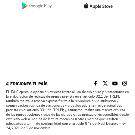
©
EDICIONES EL PAÍS
EL PAÍS BRASIL EN
EL PAÍS BRASI
EL PAÍS B
EL PA
EL PAÍS ejerce la oposición expresa frente al uso de sus obras y prestaciones en
la elaboración de revistas de prensa prevista en el artículo 32.1 del TRLPI;
también realiza la reserva expresa frente a la reproducción, distribución y
comunicación pública de sus trabajos y artículos sobre temas de actualidad
prevista en el artículo 33.1 del TRLPI; y, asimismo, realiza una reserva expresa
de las reproducciones y usos de las obras y otras prestaciones accesibles desde
este sitio web a medios de lectura mecánica u otros medios que resulten
adecuados a tal fin de conformidad con el artículo 67.3 del Real Decreto - ley
24/2021, de 2 de noviembre