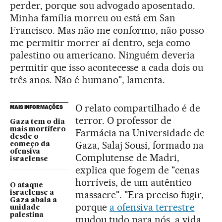
perder, porque sou advogado aposentado.
Minha família morreu ou está em San
Francisco. Mas não me conformo, não posso
me permitir morrer aí dentro, seja como
palestino ou americano. Ninguém deveria
permitir que isso acontecesse a cada dois ou
três anos. Não é humano", lamenta.
O relato compartilhado é de
MAIS INFORMAÇÕES
terror. O professor de
Gaza tem o dia
mais mortífero
Farmácia na Universidade de
desde o
Gaza, Salaj Sousi, formado na
começo da
ofensiva
Complutense de Madri,
israelense
explica que fogem de "cenas
horríveis, de um autêntico
O ataque
massacre". "Era preciso fugir,
israelense a
Gaza abala a
porque
a ofensiva terrestre
unidade
palestina
mudou tudo para nós, a vida