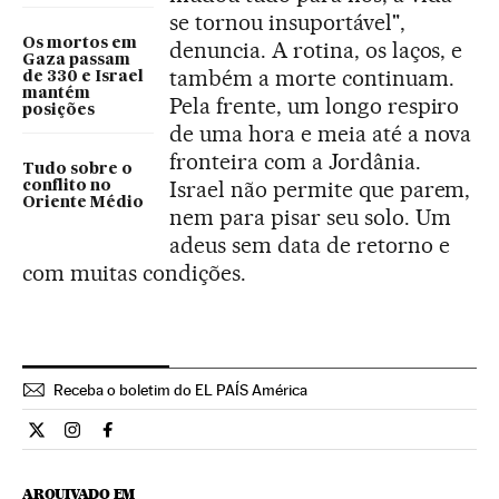
se tornou insuportável",
Os mortos em
denuncia. A rotina, os laços, e
Gaza passam
também a morte continuam.
de 330 e Israel
mantém
Pela frente, um longo respiro
posições
de uma hora e meia até a nova
fronteira com a Jordânia.
Tudo sobre o
Israel não permite que parem,
conflito no
Oriente Médio
nem para pisar seu solo. Um
adeus sem data de retorno e
com muitas condições.
Receba o boletim do EL PAÍS América
Internacional El País Brasil en Twitter
Internacional El País Brasil en Instagram
Internacional El País Brasil en Facebook
ARQUIVADO EM