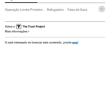
Operação Limite Protetor
Refugiados
Faixa de Gaza
Israel
Ataques militares
Vítimas guerra
Territórios palestinos
Palestina
Adere a
Mais informações
Conflito árabe-israelense
Ação militar
Geopolítica
Oriente médio
Ásia
Conflitos
Política
aquí
Si está interesado en licenciar este contenido, pinche