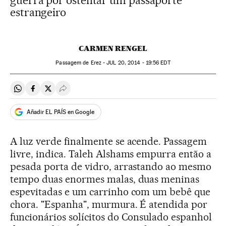
guerra por ostentar um passaporte
estrangeiro
CARMEN RENGEL
Passagem de Erez -
JUL
20, 2014 - 19:56
EDT
Compartir en Whatsapp
Compartir en Facebook
Compartir en Twitter
Desplegar Redes Sociales
Añadir EL PAÍS en Google
A luz verde finalmente se acende. Passagem
livre, indica. Taleh Alshams empurra então a
pesada porta de vidro, arrastando ao mesmo
tempo duas enormes malas, duas meninas
espevitadas e um carrinho com um bebê que
chora. "Espanha", murmura. É atendida por
funcionários solícitos do Consulado espanhol