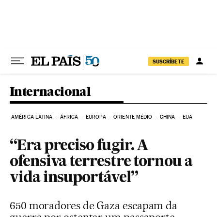
Pular para o conteúdo
SUSCRÍBETE
Internacional
AMÉRICA LATINA
ÁFRICA
EUROPA
ORIENTE MÉDIO
CHINA
EUA
“Era preciso fugir. A
ofensiva terrestre tornou a
vida insuportável”
650 moradores de Gaza escapam da