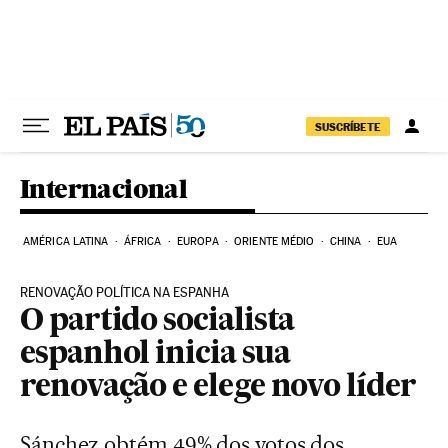
Pular para o conteúdo
SUSCRÍBETE
Internacional
AMÉRICA LATINA
ÁFRICA
EUROPA
ORIENTE MÉDIO
CHINA
EUA
RENOVAÇÃO POLÍTICA NA ESPANHA
O partido socialista
espanhol inicia sua
renovação e elege novo líder
Sánchez obtém 49% dos votos dos