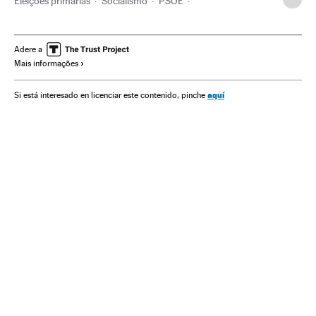
Eleições primárias
Socialismo
PSOE
Partidos políticos
Espanha
Eleições
Ideologias
Política
Adere a
Mais informações
aquí
Si está interesado en licenciar este contenido, pinche