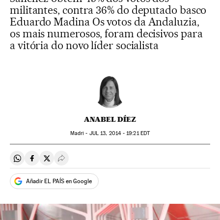
militantes, contra 36% do deputado basco
Eduardo Madina Os votos da Andaluzia,
os mais numerosos, foram decisivos para
a vitória do novo líder socialista
ANABEL DÍEZ
Madri -
JUL
13, 2014 - 19:21
EDT
Compartir en Whatsapp
Compartir en Facebook
Compartir en Twitter
Desplegar Redes Sociales
Añadir EL PAÍS en Google