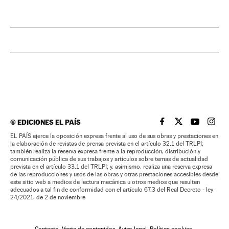
©
EDICIONES EL PAÍS
EL PAÍS BRASIL EN
EL PAÍS BRASI
EL PAÍS B
EL PA
EL PAÍS ejerce la oposición expresa frente al uso de sus obras y prestaciones en
la elaboración de revistas de prensa prevista en el artículo 32.1 del TRLPI;
también realiza la reserva expresa frente a la reproducción, distribución y
comunicación pública de sus trabajos y artículos sobre temas de actualidad
prevista en el artículo 33.1 del TRLPI; y, asimismo, realiza una reserva expresa
de las reproducciones y usos de las obras y otras prestaciones accesibles desde
este sitio web a medios de lectura mecánica u otros medios que resulten
adecuados a tal fin de conformidad con el artículo 67.3 del Real Decreto - ley
24/2021, de 2 de noviembre