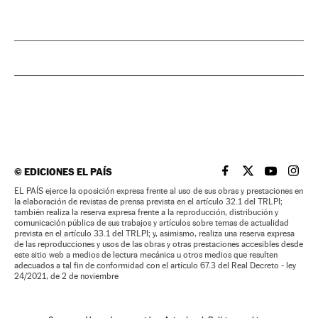
©
EDICIONES EL PAÍS
EL PAÍS BRASIL EN
EL PAÍS BRASI
EL PAÍS B
EL PA
EL PAÍS ejerce la oposición expresa frente al uso de sus obras y prestaciones en
la elaboración de revistas de prensa prevista en el artículo 32.1 del TRLPI;
también realiza la reserva expresa frente a la reproducción, distribución y
comunicación pública de sus trabajos y artículos sobre temas de actualidad
prevista en el artículo 33.1 del TRLPI; y, asimismo, realiza una reserva expresa
de las reproducciones y usos de las obras y otras prestaciones accesibles desde
este sitio web a medios de lectura mecánica u otros medios que resulten
adecuados a tal fin de conformidad con el artículo 67.3 del Real Decreto - ley
24/2021, de 2 de noviembre