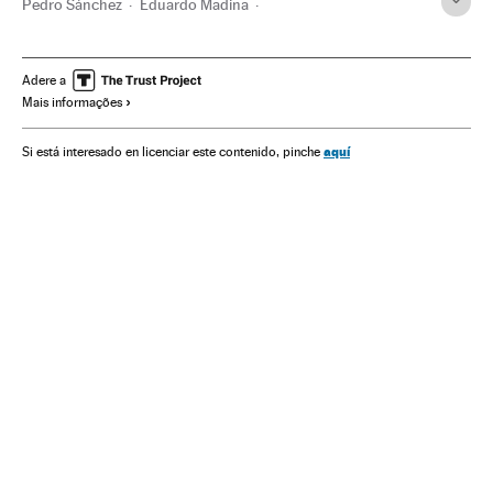
Pedro Sánchez
Eduardo Madina
José Antonio Pérez Tapias
Primarias PSOE
Congresso dos Deputados Espanha
Eleições primárias
Adere a
Mais informações
Parlamento
Eleições
PSOE
Espanha
Partidos políticos
Política
aquí
Si está interesado en licenciar este contenido, pinche