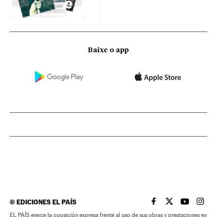
Baixe o app
©
EDICIONES EL PAÍS
EL PAÍS BRASIL EN
EL PAÍS BRASI
EL PAÍS B
EL PA
EL PAÍS ejerce la oposición expresa frente al uso de sus obras y prestaciones en