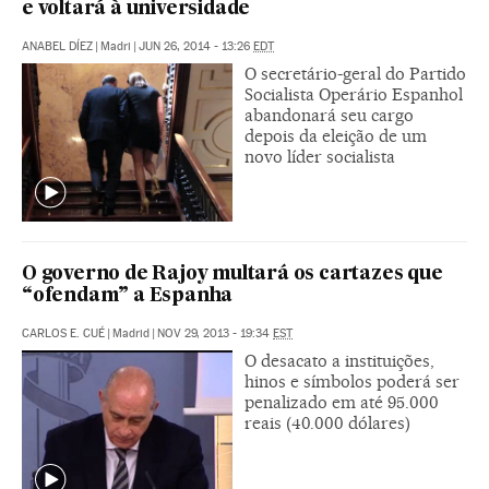
e voltará à universidade
ANABEL DÍEZ
|
Madri
|
JUN 26, 2014 - 13:26
EDT
O secretário-geral do Partido
Socialista Operário Espanhol
abandonará seu cargo
depois da eleição de um
novo líder socialista
O governo de Rajoy multará os cartazes que
“ofendam” a Espanha
CARLOS E. CUÉ
|
Madrid
|
NOV 29, 2013 - 19:34
EST
O desacato a instituições,
hinos e símbolos poderá ser
penalizado em até 95.000
reais (40.000 dólares)