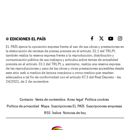
©
EDICIONES EL PAÍS
EL PAÍS BRASIL EN
EL PAÍS BRASI
EL PAÍS B
EL PA
EL PAÍS ejerce la oposición expresa frente al uso de sus obras y prestaciones en
la elaboración de revistas de prensa prevista en el artículo 32.1 del TRLPI;
también realiza la reserva expresa frente a la reproducción, distribución y
comunicación pública de sus trabajos y artículos sobre temas de actualidad
prevista en el artículo 33.1 del TRLPI; y, asimismo, realiza una reserva expresa
de las reproducciones y usos de las obras y otras prestaciones accesibles desde
este sitio web a medios de lectura mecánica u otros medios que resulten
adecuados a tal fin de conformidad con el artículo 67.3 del Real Decreto - ley
24/2021, de 2 de noviembre
Contacto
Venta de contenidos
Aviso legal
Política cookies
Política de privacidad
Mapa
Suscripciones EL PAÍS
Suscripciones empresas
RSS
Índice
Noticias de hoy