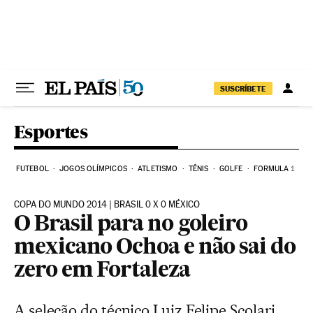
Pular para o conteúdo
SUSCRÍBETE
Esportes
FUTEBOL
JOGOS OLÍMPICOS
ATLETISMO
TÊNIS
GOLFE
FORMULA 1
COPA DO MUNDO 2014 | BRASIL 0 X 0 MÉXICO
O Brasil para no goleiro
mexicano Ochoa e não sai do
zero em Fortaleza
A seleção do técnico Luiz Felipe Scolari