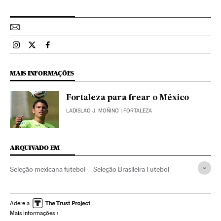
Esportes El País Brasil en Instagram
Esportes El País Brasil en Twitter
Esportes El País Brasil en Facebook
MAIS INFORMAÇÕES
Fortaleza para frear o México
LADISLAO J. MOÑINO
| FORTALEZA
ARQUIVADO EM
Seleção mexicana futebol
Seleção Brasileira Futebol
Fortaleza
Copa do Mundo 2014
Ceará
Copa do Mundo Futebol
Futebol
Brasil
Competições
Adere a
Mais informações
América do Sul
América Latina
América