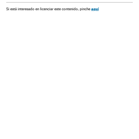
Seleção mexicana
Seleções esportivas
Esportes
aquí
Si está interesado en licenciar este contenido, pinche
Seleção Brasileira