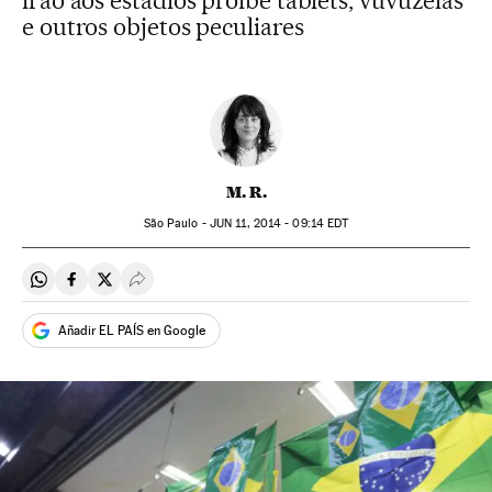
irão aos estádios proíbe tablets, vuvuzelas
e outros objetos peculiares
M. R.
São Paulo -
JUN
11, 2014 - 09:14
EDT
Compartir en Whatsapp
Compartir en Facebook
Compartir en Twitter
Desplegar Redes Sociales
Añadir EL PAÍS en Google