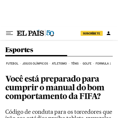
Pular para o conteúdo
SUSCRÍBETE
Esportes
FUTEBOL
JOGOS OLÍMPICOS
ATLETISMO
TÊNIS
GOLFE
FORMULA 1
Você está preparado para
cumprir o manual do bom
comportamento da FIFA?
Código de conduta para os torcedores que