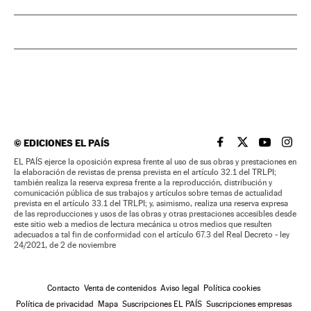
©
EDICIONES EL PAÍS
EL PAÍS BRASIL EN
EL PAÍS BRASI
EL PAÍS B
EL PA
EL PAÍS ejerce la oposición expresa frente al uso de sus obras y prestaciones en
la elaboración de revistas de prensa prevista en el artículo 32.1 del TRLPI;
también realiza la reserva expresa frente a la reproducción, distribución y
comunicación pública de sus trabajos y artículos sobre temas de actualidad
prevista en el artículo 33.1 del TRLPI; y, asimismo, realiza una reserva expresa
de las reproducciones y usos de las obras y otras prestaciones accesibles desde
este sitio web a medios de lectura mecánica u otros medios que resulten
adecuados a tal fin de conformidad con el artículo 67.3 del Real Decreto - ley
24/2021, de 2 de noviembre
Contacto
Venta de contenidos
Aviso legal
Política cookies
Política de privacidad
Mapa
Suscripciones EL PAÍS
Suscripciones empresas