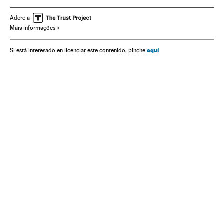
Copa do Mundo Futebol
Estado São Paulo
Brasil
Competições
América do Sul
América Latina
Adere a
Mais informações
América
Clubes futebol
Times esportes
Futebol
Esportes
aquí
Si está interesado en licenciar este contenido, pinche