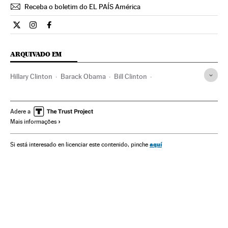
Receba o boletim do EL PAÍS América
Internacional El País Brasil en Twitter
Internacional El País Brasil en Instagram
Internacional El País Brasil en Facebook
ARQUIVADO EM
Hillary Clinton
Barack Obama
Bill Clinton
Estados Unidos
Partidos políticos
Literatura
América do Norte
Espanha
América Latina
Eleições
Adere a
Mais informações
América
Cultura
Política
aquí
Si está interesado en licenciar este contenido, pinche