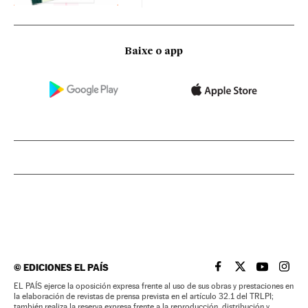
Baixe o app
©
EDICIONES EL PAÍS
EL PAÍS BRASIL EN
EL PAÍS BRASI
EL PAÍS B
EL PA
EL PAÍS ejerce la oposición expresa frente al uso de sus obras y prestaciones en
la elaboración de revistas de prensa prevista en el artículo 32.1 del TRLPI;
también realiza la reserva expresa frente a la reproducción, distribución y