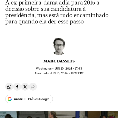
A ex-primeira-dama adia para 2015 a
decisão sobre sua candidatura à
presidência, mas está tudo encaminhado
para quando ela der esse passo
MARC BASSETS
Washington -
JUN
10, 2014 - 17:43
atualizado:
JUN
10, 2014 - 18:22
EDT
Compartir en Whatsapp
Compartir en Facebook
Compartir en Twitter
Desplegar Redes Sociales
Añadir EL PAÍS en Google