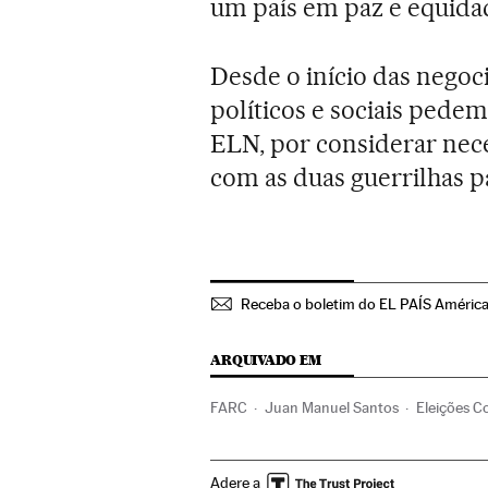
um país em paz e equida
Desde o início das negoc
políticos e sociais ped
ELN, por considerar ne
com as duas guerrilhas p
Receba o boletim do EL PAÍS Améric
ARQUIVADO EM
FARC
Juan Manuel Santos
Eleições 
Eleições presidenciais
Partidos políticos
Adere a
Gobierno Colombia
Processo paz
Con