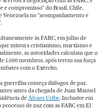
se acertou a negociação com as FARC, e
 e compromisso” do Brasil, Chile,
 e Venezuela no “acompanhamento e
.
ultaneamente às FARC, em julho de
 que mistura cristianismo, marxismo e
ualmente, as autoridades calculam que o
e 1.500 membros, após terem sua força
embates com o Exército.
 a guerrilha começa diálogos de paz.
hantes antes da chegada de Juan Manuel
sidência de
Álvaro Uribe
. Inclusive em
do processo de paz com as FARC em El