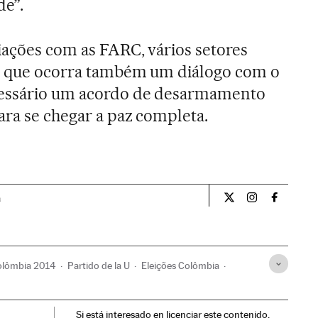
de”.
iações com as FARC, vários setores
em que ocorra também um diálogo com o
cessário um acordo de desarmamento
ara se chegar a paz completa.
a
Internacional El Pa
Internacional
Internac
Colômbia 2014
Partido de la U
Eleições Colômbia
Eleições
Processo paz ELN
ELN
Si está interesado en licenciar este contenido,
flicto Colombia
Guerrilhas
Conflictos armados