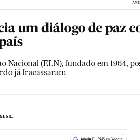
AMÉ
cia um diálogo de paz 
país
ão Nacional (ELN), fundado em 1964, pos
ordo já fracassaram
ES L.
Añadir EL PAÍS en Google