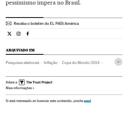
pessimismo impera no Brasil.
Receba o boletim do EL PAÍS América
Internacional El País Brasil en Twitter
Internacional El País Brasil en Instagram
Internacional El País Brasil en Facebook
ARQUIVADO EM
Pesquisas eleitorais
Inflação
Copa do Mundo 2014
Copa do Mundo Futebol
Indicadores econômicos
Futebol
Brasil
Competições
América do Sul
Adere a
Mais informações
América Latina
Eleições
Esportes
América
Economia
Política
aquí
Si está interesado en licenciar este contenido, pinche