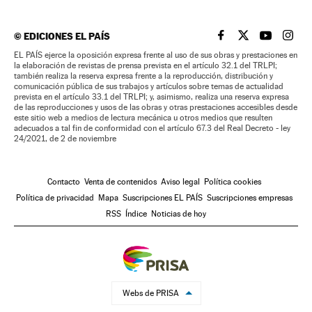
©
EDICIONES EL PAÍS
EL PAÍS BRASIL EN
EL PAÍS BRASI
EL PAÍS B
EL PA
EL PAÍS ejerce la oposición expresa frente al uso de sus obras y prestaciones en
la elaboración de revistas de prensa prevista en el artículo 32.1 del TRLPI;
también realiza la reserva expresa frente a la reproducción, distribución y
comunicación pública de sus trabajos y artículos sobre temas de actualidad
prevista en el artículo 33.1 del TRLPI; y, asimismo, realiza una reserva expresa
de las reproducciones y usos de las obras y otras prestaciones accesibles desde
este sitio web a medios de lectura mecánica u otros medios que resulten
adecuados a tal fin de conformidad con el artículo 67.3 del Real Decreto - ley
24/2021, de 2 de noviembre
Contacto
Venta de contenidos
Aviso legal
Política cookies
Política de privacidad
Mapa
Suscripciones EL PAÍS
Suscripciones empresas
RSS
Índice
Noticias de hoy
Webs de PRISA