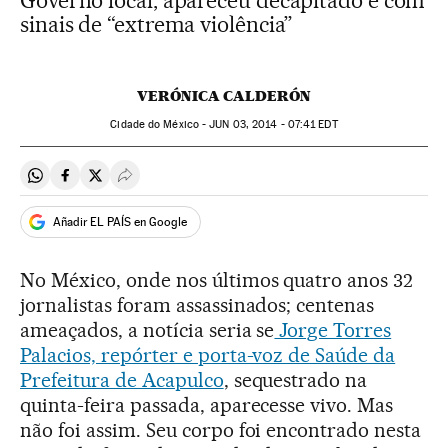
Governo local, apareceu decapitado e com
sinais de “extrema violência”
VERÓNICA CALDERÓN
Cidade do México -
JUN
03, 2014 - 07:41
EDT
Compartir en Whatsapp
Compartir en Facebook
Compartir en Twitter
Desplegar Redes Sociales
Añadir EL PAÍS en Google
No México, onde nos últimos quatro anos 32
jornalistas foram assassinados; centenas
ameaçados, a notícia seria se
Jorge Torres
Palacios, repórter e porta-voz de Saúde da
Prefeitura de Acapulco
, sequestrado na
quinta-feira passada, aparecesse vivo. Mas
não foi assim. Seu corpo foi encontrado nesta