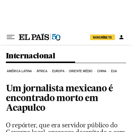
Pular para o conteúdo
SUSCRÍBETE
Internacional
AMÉRICA LATINA
ÁFRICA
EUROPA
ORIENTE MÉDIO
CHINA
EUA
Um jornalista mexicano é
encontrado morto em
Acapulco
O repórter, que era servidor público do