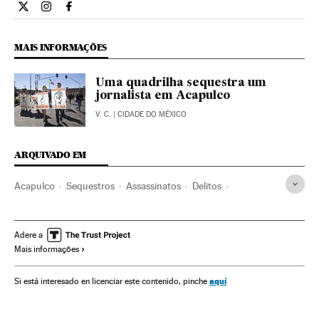
Internacional El País Brasil en Twitter
Internacional El País Brasil en Instagram
Internacional El País Brasil en Facebook
MAIS INFORMAÇÕES
Uma quadrilha sequestra um
jornalista em Acapulco
V. C.
| CIDADE DO MÉXICO
ARQUIVADO EM
Acapulco
Sequestros
Assassinatos
Delitos
Acontecimentos
Justiça
Guerrero
México
América do Norte
América Latina
América
Adere a
Mais informações
aquí
Si está interesado en licenciar este contenido, pinche