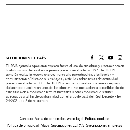
©
EDICIONES EL PAÍS
EL PAÍS BRASIL EN
EL PAÍS BRASI
EL PAÍS B
EL PA
EL PAÍS ejerce la oposición expresa frente al uso de sus obras y prestaciones en
la elaboración de revistas de prensa prevista en el artículo 32.1 del TRLPI;
también realiza la reserva expresa frente a la reproducción, distribución y
comunicación pública de sus trabajos y artículos sobre temas de actualidad
prevista en el artículo 33.1 del TRLPI; y, asimismo, realiza una reserva expresa
de las reproducciones y usos de las obras y otras prestaciones accesibles desde
este sitio web a medios de lectura mecánica u otros medios que resulten
adecuados a tal fin de conformidad con el artículo 67.3 del Real Decreto - ley
24/2021, de 2 de noviembre
Contacto
Venta de contenidos
Aviso legal
Política cookies
Política de privacidad
Mapa
Suscripciones EL PAÍS
Suscripciones empresas