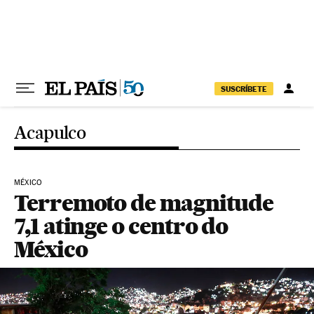
Pular para o conteúdo
SUSCRÍBETE
Acapulco
MÉXICO
Terremoto de magnitude
7,1 atinge o centro do
México