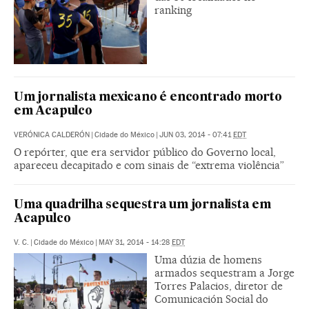
ranking
Um jornalista mexicano é encontrado morto
em Acapulco
VERÓNICA CALDERÓN
|
Cidade do México
|
JUN 03, 2014 - 07:41
EDT
O repórter, que era servidor público do Governo local,
apareceu decapitado e com sinais de “extrema violência”
Uma quadrilha sequestra um jornalista em
Acapulco
V. C.
|
Cidade do México
|
MAY 31, 2014 - 14:28
EDT
Uma dúzia de homens
armados sequestram a Jorge
Torres Palacios, diretor de
Comunicación Social do