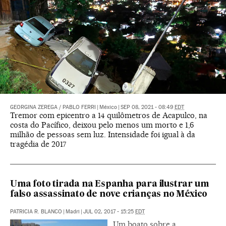
GEORGINA ZEREGA
/
PABLO FERRI
|
México
|
SEP 08, 2021 - 08:49
EDT
Tremor com epicentro a 14 quilômetros de Acapulco, na
costa do Pacífico, deixou pelo menos um morto e 1,6
milhão de pessoas sem luz. Intensidade foi igual à da
tragédia de 2017
Uma foto tirada na Espanha para ilustrar um
falso assassinato de nove crianças no México
PATRICIA R. BLANCO
|
Madri
|
JUL 02, 2017 - 15:25
EDT
Um boato sobre a