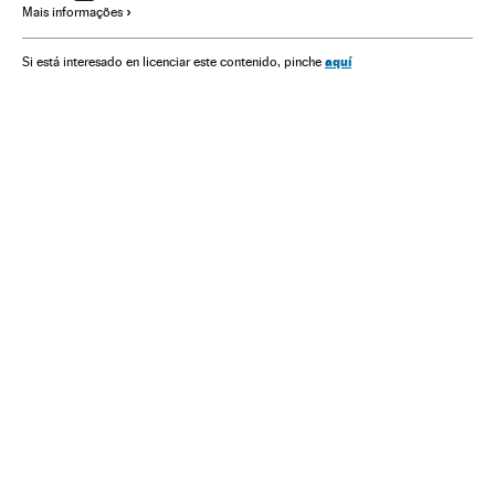
Mais informações
Competições
Meios comunicação
Esportes
Comunicação
Política
aquí
Si está interesado en licenciar este contenido, pinche