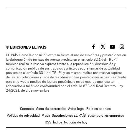
©
EDICIONES EL PAÍS
EL PAÍS BRASIL EN
EL PAÍS BRASI
EL PAÍS B
EL PA
EL PAÍS ejerce la oposición expresa frente al uso de sus obras y prestaciones en
la elaboración de revistas de prensa prevista en el artículo 32.1 del TRLPI;
también realiza la reserva expresa frente a la reproducción, distribución y
comunicación pública de sus trabajos y artículos sobre temas de actualidad
prevista en el artículo 33.1 del TRLPI; y, asimismo, realiza una reserva expresa
de las reproducciones y usos de las obras y otras prestaciones accesibles desde
este sitio web a medios de lectura mecánica u otros medios que resulten
adecuados a tal fin de conformidad con el artículo 67.3 del Real Decreto - ley
24/2021, de 2 de noviembre
Contacto
Venta de contenidos
Aviso legal
Política cookies
Política de privacidad
Mapa
Suscripciones EL PAÍS
Suscripciones empresas
RSS
Índice
Noticias de hoy