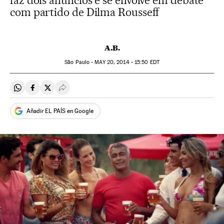
faz dois anúncios e se envolve em debate
com partido de Dilma Rousseff
A.B.
São Paulo -
MAY
20, 2014 - 15:50
EDT
Compartir en Whatsapp
Compartir en Facebook
Compartir en Twitter
Desplegar Redes Sociales
Añadir EL PAÍS en Google