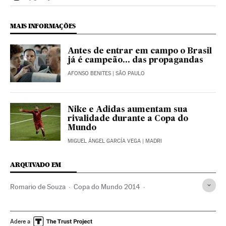
Esportes El País Brasil en Instagram
Esportes El País Brasil en Twitter
Esportes El País Brasil en Facebook
MAIS INFORMAÇÕES
Antes de entrar em campo o Brasil
já é campeão... das propagandas
AFONSO BENITES
| SÃO PAULO
Nike e Adidas aumentam sua
rivalidade durante a Copa do
Mundo
MIGUEL ÁNGEL GARCÍA VEGA
| MADRI
ARQUIVADO EM
Romario de Souza
Copa do Mundo 2014
Partido dos Trabalhadores
Publicidade
Copa do Mundo Futebol
Futebol
Partidos políticos
Adere a