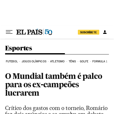
Pular para o conteúdo
SUSCRÍBETE
Esportes
FUTEBOL
JOGOS OLÍMPICOS
ATLETISMO
TÊNIS
GOLFE
FORMULA 1
O Mundial também é palco
para os ex-campeões
lucrarem
Crítico dos gastos com o torneio, Romário