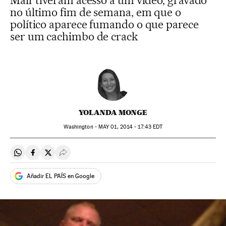
Mail’ tiveram acesso a um vídeo, gravado
no último fim de semana, em que o
político aparece fumando o que parece
ser um cachimbo de crack
YOLANDA MONGE
Washington -
MAY
01, 2014 - 17:43
EDT
Compartir en Whatsapp
Compartir en Facebook
Compartir en Twitter
Desplegar Redes Sociales
Añadir EL PAÍS en Google