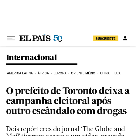
Pular para o conteúdo
SUSCRÍBETE
Internacional
AMÉRICA LATINA
ÁFRICA
EUROPA
ORIENTE MÉDIO
CHINA
EUA
O prefeito de Toronto deixa a
campanha eleitoral após
outro escândalo com drogas
Dois repórteres do jornal ‘The Globe and