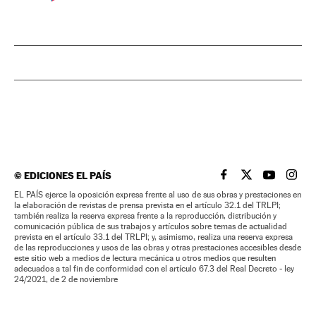
©
EDICIONES EL PAÍS
EL PAÍS BRASIL EN
EL PAÍS BRASI
EL PAÍS B
EL PA
EL PAÍS ejerce la oposición expresa frente al uso de sus obras y prestaciones en
la elaboración de revistas de prensa prevista en el artículo 32.1 del TRLPI;
también realiza la reserva expresa frente a la reproducción, distribución y
comunicación pública de sus trabajos y artículos sobre temas de actualidad
prevista en el artículo 33.1 del TRLPI; y, asimismo, realiza una reserva expresa
de las reproducciones y usos de las obras y otras prestaciones accesibles desde
este sitio web a medios de lectura mecánica u otros medios que resulten
adecuados a tal fin de conformidad con el artículo 67.3 del Real Decreto - ley
24/2021, de 2 de noviembre