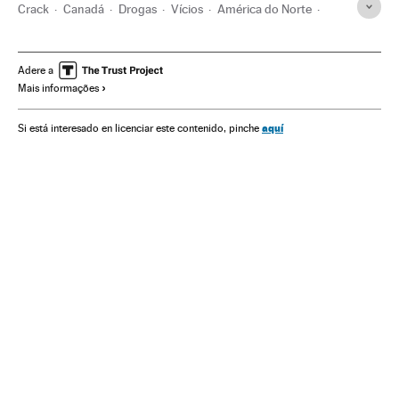
Crack
Canadá
Drogas
Vícios
América do Norte
Problemas sociais
América
Doenças
Sociedade
Medicina
Saúde
Adere a
Mais informações
aquí
Si está interesado en licenciar este contenido, pinche