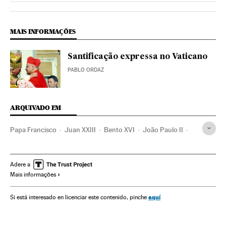
MAIS INFORMAÇÕES
Santificação expressa no Vaticano
PABLO ORDAZ
ARQUIVADO EM
Papa Francisco
Juan XXIII
Bento XVI
João Paulo II
Canonizações
Cidade do Vaticano
Europa Ocidental
Europa
Papa
Clero
Igreja católica
Cristianismo
Adere a
Mais informações
Religião
aquí
Si está interesado en licenciar este contenido, pinche