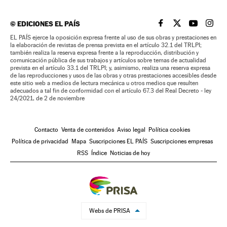
©
EDICIONES EL PAÍS
EL PAÍS BRASIL EN
EL PAÍS BRASI
EL PAÍS B
EL PA
EL PAÍS ejerce la oposición expresa frente al uso de sus obras y prestaciones en
la elaboración de revistas de prensa prevista en el artículo 32.1 del TRLPI;
también realiza la reserva expresa frente a la reproducción, distribución y
comunicación pública de sus trabajos y artículos sobre temas de actualidad
prevista en el artículo 33.1 del TRLPI; y, asimismo, realiza una reserva expresa
de las reproducciones y usos de las obras y otras prestaciones accesibles desde
este sitio web a medios de lectura mecánica u otros medios que resulten
adecuados a tal fin de conformidad con el artículo 67.3 del Real Decreto - ley
24/2021, de 2 de noviembre
Contacto
Venta de contenidos
Aviso legal
Política cookies
Política de privacidad
Mapa
Suscripciones EL PAÍS
Suscripciones empresas
RSS
Índice
Noticias de hoy
Webs de PRISA