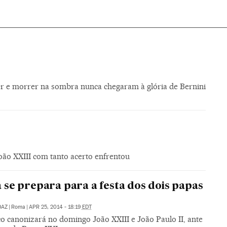
r e morrer na sombra nunca chegaram à glória de Bernini
oão XXIII com tanto acerto enfrentou
se prepara para a festa dos dois papas
DAZ
|
Roma
|
APR 25, 2014 - 18:19
EDT
co canonizará no domingo João XXIII e João Paulo II, ante