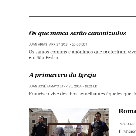
Os que nunca serão canonizados
JUAN ARIAS
|
APR 27, 2014 - 10:06
EDT
Os santos comuns e anônimos que preferiram vive
em São Pedro
A primavera da Igreja
JUAN JOSÉ TAMAYO
|
APR 25, 2014 - 18:21
EDT
Francisco vive desafios semelhantes àqueles que J
Roma 
PABLO OR
Francis