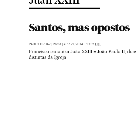
Santos, mas opostos
PABLO ORDAZ
|
Roma
|
APR 27, 2014 - 19:35
EDT
Francisco canoniza João XXIII e João Paulo II, dua
distintas da Igreja