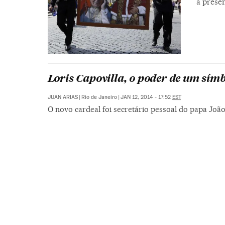
a prese
Loris Capovilla, o poder de um sím
JUAN ARIAS
|
Rio de Janeiro
|
JAN 12, 2014 - 17:52
EST
O novo cardeal foi secretário pessoal do papa João