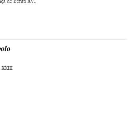
nça de Bento XVI
bolo
 XXIII