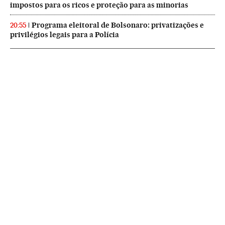
impostos para os ricos e proteção para as minorias
Programa eleitoral de Bolsonaro: privatizações e
20:55
privilégios legais para a Polícia
NEWSLETTERS
Boletín de América
Cada semana en tu cuenta de correo una selección de las noticias,
reportajes y análisis de los periodistas de EL PAÍS con los acontecimientos
más relevantes del continente.