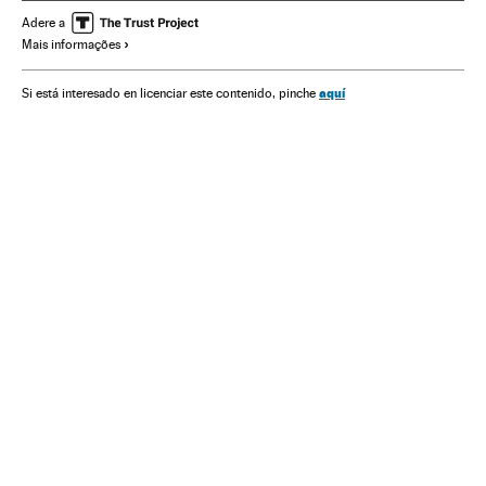
Corrupção política
Corrupção
Partidos políticos
Adere a
Mais informações
Europa Ocidental
Conflitos políticos
Europa
Delitos
Política
Justiça
aquí
Si está interesado en licenciar este contenido, pinche