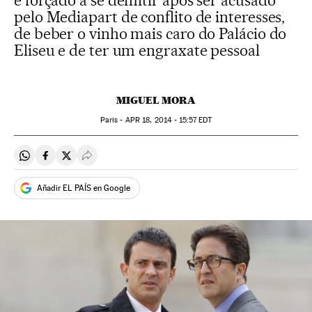
é forçado a se demitir após ser acusado
pelo Mediapart de conflito de interesses,
de beber o vinho mais caro do Palácio do
Eliseu e de ter um engraxate pessoal
MIGUEL MORA
Paris -
APR
18, 2014 - 15:57
EDT
Compartir en Whatsapp
Compartir en Facebook
Compartir en Twitter
Desplegar Redes Sociales
Añadir EL PAÍS en Google