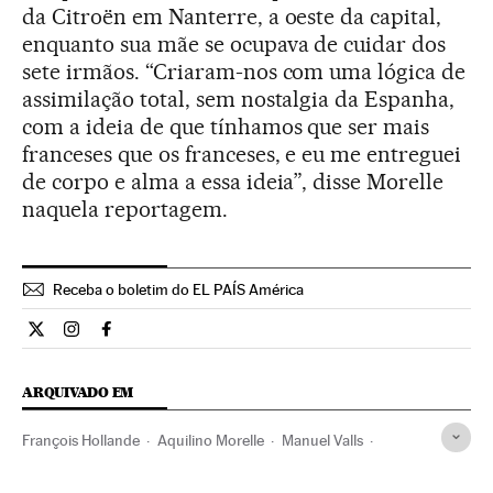
da Citroën em Nanterre, a oeste da capital,
enquanto sua mãe se ocupava de cuidar dos
sete irmãos. “Criaram-nos com uma lógica de
assimilação total, sem nostalgia da Espanha,
com a ideia de que tínhamos que ser mais
franceses que os franceses, e eu me entreguei
de corpo e alma a essa ideia”, disse Morelle
naquela reportagem.
Receba o boletim do EL PAÍS América
Internacional El País Brasil en Twitter
Internacional El País Brasil en Instagram
Internacional El País Brasil en Facebook
ARQUIVADO EM
François Hollande
Aquilino Morelle
Manuel Valls
PS Francia
França
Demissões políticas