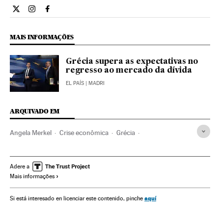
Internacional El País Brasil en Twitter
Internacional El País Brasil en Instagram
Internacional El País Brasil en Facebook
MAIS INFORMAÇÕES
Grécia supera as expectativas no
regresso ao mercado da dívida
EL PAÍS
| MADRI
ARQUIVADO EM
Angela Merkel
Crise econômica
Grécia
Recessão econômica
Conjuntura econômica
Balcãs
União Europeia
Europa Ocidental
Europa Sul
Europa
Adere a
Mais informações
Organizações internacionais
Economia
Relações exteriores
Política
Finanças
aquí
Si está interesado en licenciar este contenido, pinche