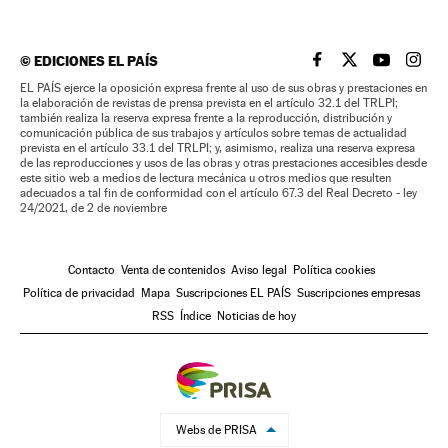
©
EDICIONES EL PAÍS
EL PAÍS BRASIL EN
EL PAÍS BRASI
EL PAÍS B
EL PA
EL PAÍS ejerce la oposición expresa frente al uso de sus obras y prestaciones en
la elaboración de revistas de prensa prevista en el artículo 32.1 del TRLPI;
también realiza la reserva expresa frente a la reproducción, distribución y
comunicación pública de sus trabajos y artículos sobre temas de actualidad
prevista en el artículo 33.1 del TRLPI; y, asimismo, realiza una reserva expresa
de las reproducciones y usos de las obras y otras prestaciones accesibles desde
este sitio web a medios de lectura mecánica u otros medios que resulten
adecuados a tal fin de conformidad con el artículo 67.3 del Real Decreto - ley
24/2021, de 2 de noviembre
Contacto
Venta de contenidos
Aviso legal
Política cookies
Política de privacidad
Mapa
Suscripciones EL PAÍS
Suscripciones empresas
RSS
Índice
Noticias de hoy
Webs de PRISA