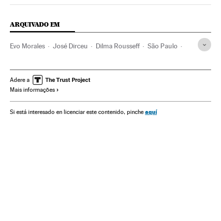
Politica El País Brasil en Instagram
ARQUIVADO EM
Evo Morales
José Dirceu
Dilma Rousseff
São Paulo
Bolívia
Homicídios
Presidente Brasil
Estado São Paulo
Brasil
Presidência Brasil
Adere a
Mais informações
América do Sul
América Latina
Governo Brasil
América
Governo
Delitos
Administração Estado
aquí
Si está interesado en licenciar este contenido, pinche
Justiça
Administração pública
Partido dos Trabalhadores
Partidos políticos
Política