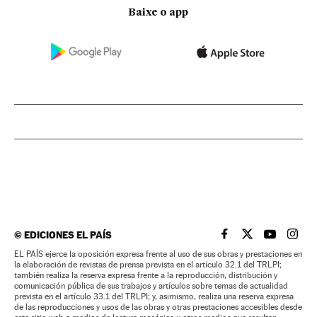
Baixe o app
©
EDICIONES EL PAÍS
EL PAÍS BRASIL EN
EL PAÍS BRASI
EL PAÍS B
EL PA
EL PAÍS ejerce la oposición expresa frente al uso de sus obras y prestaciones en
la elaboración de revistas de prensa prevista en el artículo 32.1 del TRLPI;
también realiza la reserva expresa frente a la reproducción, distribución y
comunicación pública de sus trabajos y artículos sobre temas de actualidad
prevista en el artículo 33.1 del TRLPI; y, asimismo, realiza una reserva expresa
de las reproducciones y usos de las obras y otras prestaciones accesibles desde