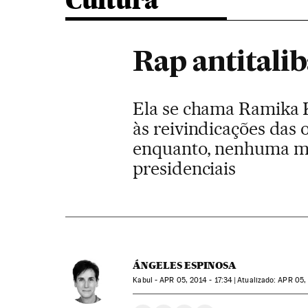
Cultura
Rap antitali
Ela se chama Ramika Kh
às reivindicações das
enquanto, nenhuma músi
presidenciais
ÁNGELES ESPINOSA
Kabul -
APR
05, 2014 - 17:34
atualizado:
APR
05, 