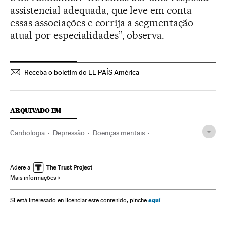
assistencial adequada, que leve em conta
essas associações e corrija a segmentação
atual por especialidades”, observa.
Receba o boletim do EL PAÍS América
ARQUIVADO EM
Cardiologia
Depressão
Doenças mentais
Especialidades médicas
Doenças
Previdência
Medicina
Espanha
Saúde
Sociedade
Ciência
Adere a
Mais informações
aquí
Si está interesado en licenciar este contenido, pinche