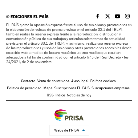
©
EDICIONES EL PAÍS
EL PAÍS BRASIL EN
EL PAÍS BRASI
EL PAÍS B
EL PA
EL PAÍS ejerce la oposición expresa frente al uso de sus obras y prestaciones en
la elaboración de revistas de prensa prevista en el artículo 32.1 del TRLPI;
también realiza la reserva expresa frente a la reproducción, distribución y
comunicación pública de sus trabajos y artículos sobre temas de actualidad
prevista en el artículo 33.1 del TRLPI; y, asimismo, realiza una reserva expresa
de las reproducciones y usos de las obras y otras prestaciones accesibles desde
este sitio web a medios de lectura mecánica u otros medios que resulten
adecuados a tal fin de conformidad con el artículo 67.3 del Real Decreto - ley
24/2021, de 2 de noviembre
Contacto
Venta de contenidos
Aviso legal
Política cookies
Política de privacidad
Mapa
Suscripciones EL PAÍS
Suscripciones empresas
RSS
Índice
Noticias de hoy
Webs de PRISA