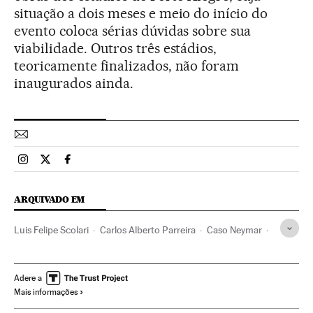
situação a dois meses e meio do início do
evento coloca sérias dúvidas sobre sua
viabilidade. Outros três estádios,
teoricamente finalizados, não foram
inaugurados ainda.
Esportes El País Brasil en Instagram
Esportes El País Brasil en Twitter
Esportes El País Brasil en Facebook
ARQUIVADO EM
Luis Felipe Scolari
Carlos Alberto Parreira
Caso Neymar
Rio de Janeiro
Copa do Mundo 2014
Neymar
Estado Rio de Janeiro
Contratos
FC Barcelona
Adere a
Mais informações
Copa do Mundo Futebol
Brasil
Justiça esportiva