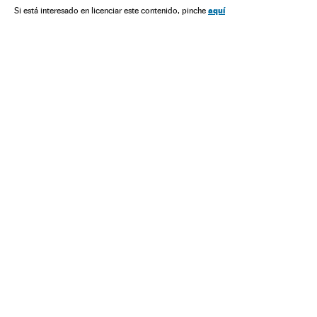
Esportistas
Futebol
América do Sul
América Latina
aquí
Si está interesado en licenciar este contenido, pinche
Gente
Times esportes
Competições
América
Esportes
Sociedade