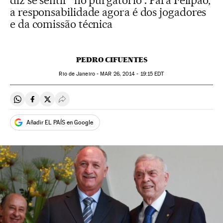
diz se sentir “no purgatório”. Para Felipão,
a responsabilidade agora é dos jogadores
e da comissão técnica
PEDRO CIFUENTES
Rio de Janeiro -
MAR
26, 2014 - 19:15
EDT
Compartir en Whatsapp
Compartir en Facebook
Compartir en Twitter
Desplegar Redes Sociales
Añadir EL PAÍS en Google