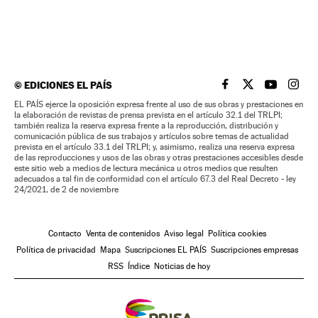
©
EDICIONES EL PAÍS
EL PAÍS BRASIL EN
EL PAÍS BRASI
EL PAÍS B
EL PA
EL PAÍS ejerce la oposición expresa frente al uso de sus obras y prestaciones en
la elaboración de revistas de prensa prevista en el artículo 32.1 del TRLPI;
también realiza la reserva expresa frente a la reproducción, distribución y
comunicación pública de sus trabajos y artículos sobre temas de actualidad
prevista en el artículo 33.1 del TRLPI; y, asimismo, realiza una reserva expresa
de las reproducciones y usos de las obras y otras prestaciones accesibles desde
este sitio web a medios de lectura mecánica u otros medios que resulten
adecuados a tal fin de conformidad con el artículo 67.3 del Real Decreto - ley
24/2021, de 2 de noviembre
Contacto
Venta de contenidos
Aviso legal
Política cookies
Política de privacidad
Mapa
Suscripciones EL PAÍS
Suscripciones empresas
RSS
Índice
Noticias de hoy