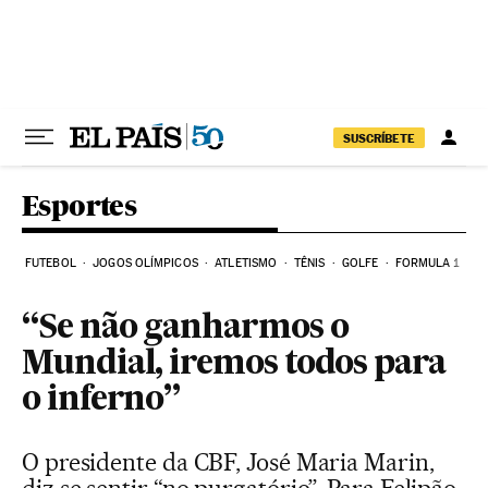
Pular para o conteúdo
SUSCRÍBETE
Esportes
FUTEBOL
JOGOS OLÍMPICOS
ATLETISMO
TÊNIS
GOLFE
FORMULA 1
“Se não ganharmos o
Mundial, iremos todos para
o inferno”
O presidente da CBF, José Maria Marin,