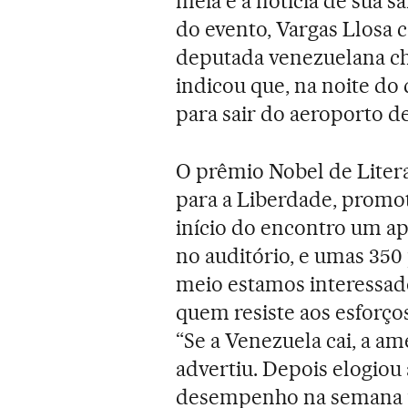
meia e a notícia de sua 
do evento, Vargas Llosa 
deputada venezuelana ch
indicou que, na noite do
para sair do aeroporto d
O prêmio Nobel de Liter
para a Liberdade, promot
início do encontro um a
no auditório, e umas 35
meio estamos interessad
quem resiste aos esforços
“Se a Venezuela cai, a amea
advertiu. Depois elogio
desempenho na semana p