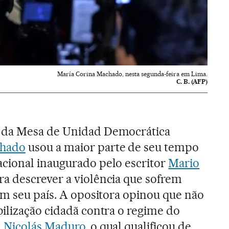
María Corina Machado, nesta segunda-feira em Lima.
C. B. (AFP)
 da Mesa de Unidad Democrática
chado
usou a maior parte de seu tempo
cional inaugurado pelo escritor
Mario
a descrever a violência que sofrem
em seu país. A opositora opinou que não
ilização cidadã contra o regime do
,
Nicolás Maduro
,
o qual qualificou de