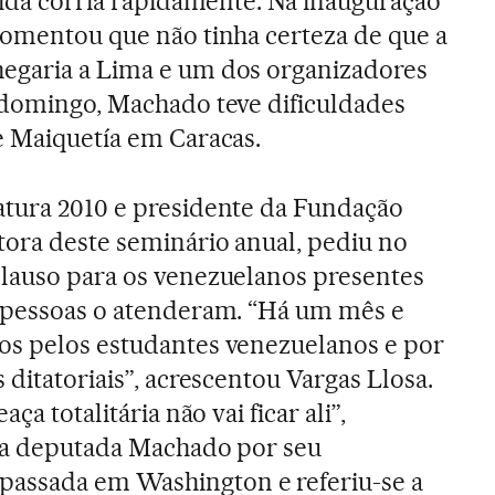
saída corria rapidamente. Na inauguração
comentou que não tinha certeza de que a
egaria a Lima e um dos organizadores
 domingo, Machado teve dificuldades
e Maiquetía em Caracas.
atura 2010 e presidente da Fundação
ora deste seminário anual, pediu no
plauso para os venezuelanos presentes
0 pessoas o atenderam. “Há um mês e
os pelos estudantes venezuelanos e por
 ditatoriais”, acrescentou Vargas Llosa.
ça totalitária não vai ficar ali”,
u a deputada Machado por seu
assada em Washington e referiu-se a