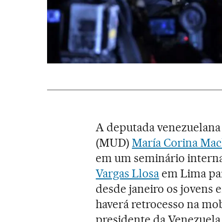
A deputada venezuelana
(MUD)
María Corina Ma
em um seminário interna
Vargas Llosa
em Lima par
desde janeiro os jovens 
haverá retrocesso na mob
presidente da Venezuela