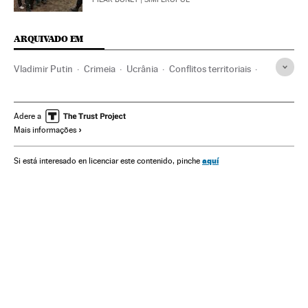
ARQUIVADO EM
Vladimir Putin
Crimeia
Ucrânia
Conflitos territoriais
Conflitos
Kremlin
Moscou
Governo
Rússia
Europa Leste
Europa
Administração Estado
Adere a
Mais informações
Administração pública
Política
aquí
Si está interesado en licenciar este contenido, pinche