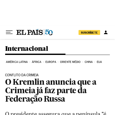
Pular para o conteúdo
SUSCRÍBETE
Internacional
AMÉRICA LATINA
ÁFRICA
EUROPA
ORIENTE MÉDIO
CHINA
EUA
CONFLITO DA CRIMEIA
O Kremlin anuncia que a
Crimeia já faz parte da
Federação Russa
O presidente assegura que a península "é