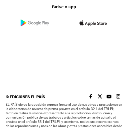
Baixe o app
©
EDICIONES EL PAÍS
EL PAÍS BRASIL EN
EL PAÍS BRASI
EL PAÍS B
EL PA
EL PAÍS ejerce la oposición expresa frente al uso de sus obras y prestaciones en
la elaboración de revistas de prensa prevista en el artículo 32.1 del TRLPI;
también realiza la reserva expresa frente a la reproducción, distribución y
comunicación pública de sus trabajos y artículos sobre temas de actualidad
prevista en el artículo 33.1 del TRLPI; y, asimismo, realiza una reserva expresa
de las reproducciones y usos de las obras y otras prestaciones accesibles desde