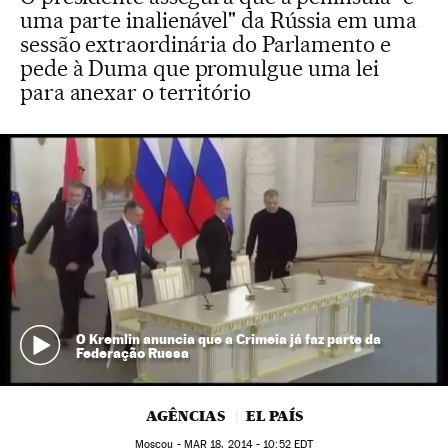
uma parte inalienável" da Rússia em uma
sessão extraordinária do Parlamento e
pede à Duma que promulgue uma lei
para anexar o território
O Kremlin anuncia que a Crimeia já faz parte da
Federação Russa
AGÊNCIAS
EL PAÍS
Moscou -
MAR
18, 2014 - 10:52
EDT