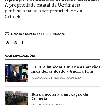
A propriedade estatal da Ucrânia na
península passa a ser propriedade da
Crimeia.
Receba o boletim do EL PAÍS América
Internacional El País Brasil en Twitter
Internacional El País Brasil en Instagram
Internacional El País Brasil en Facebook
MAIS INFORMAÇÕES
Os EUA impõem à Rússia as sanções
mais duras desde a Guerra Fria
YOLANDA MONGE
/
EVA SAIZ
| WASHINGTON
Rússia acelera a anexação da
Crimeia
PILAR BONET
| SIMFEROPOL