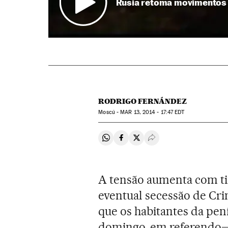
Rusia retoma movimentos m
RODRIGO FERNÁNDEZ
Moscú -
MAR
13, 2014 - 17:47
EDT
Compartir en Whatsapp
Compartir en Facebook
Compartir en Twitter
Desplegar Redes Soci
A tensão aumenta com tin
eventual secessão de Crim
que os habitantes da pe
domingo, em referendo— 