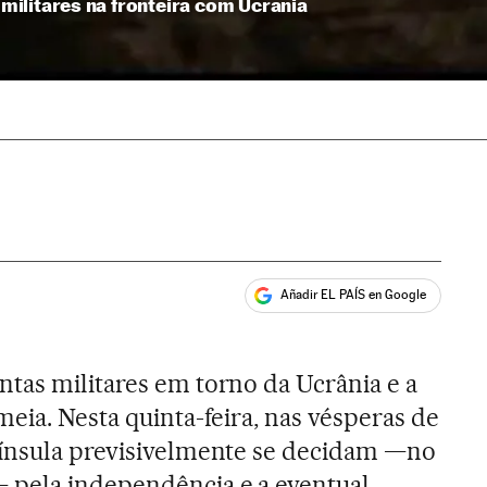
ilitares na fronteira com Ucrania
Añadir EL PAÍS en Google
ales
tas militares em torno da Ucrânia e a
eia. Nesta quinta-feira, nas vésperas de
nínsula previsivelmente se decidam —no
pela independência e a eventual