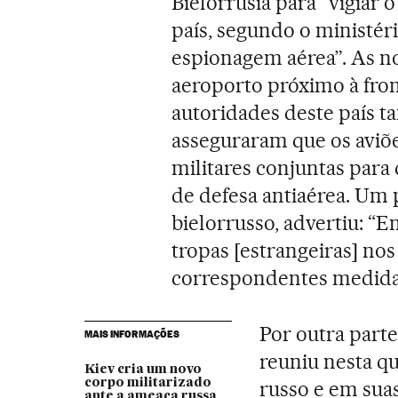
Bielorrúsia para “vigiar 
país, segundo o ministério
espionagem aérea”. As n
aeroporto próximo à front
autoridades deste país t
asseguraram que os aviõ
militares conjuntas para
de defesa antiaérea. Um 
bielorrusso, advertiu: “
tropas [estrangeiras] nos
correspondentes medidas 
Por outra parte
MAIS INFORMAÇÕES
reuniu nesta q
Kiev cria um novo
corpo militarizado
russo e em suas
ante a ameaça russa