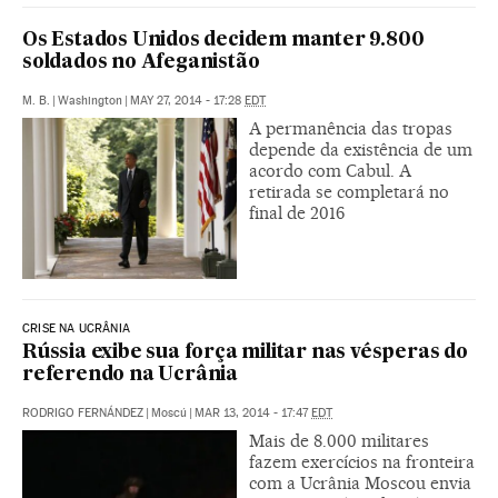
Os Estados Unidos decidem manter 9.800
soldados no Afeganistão
M. B.
|
Washington
|
MAY 27, 2014 - 17:28
EDT
A permanência das tropas
depende da existência de um
acordo com Cabul. A
retirada se completará no
final de 2016
CRISE NA UCRÂNIA
Rússia exibe sua força militar nas vésperas do
referendo na Ucrânia
RODRIGO FERNÁNDEZ
|
Moscú
|
MAR 13, 2014 - 17:47
EDT
Mais de 8.000 militares
fazem exercícios na fronteira
com a Ucrânia Moscou envia