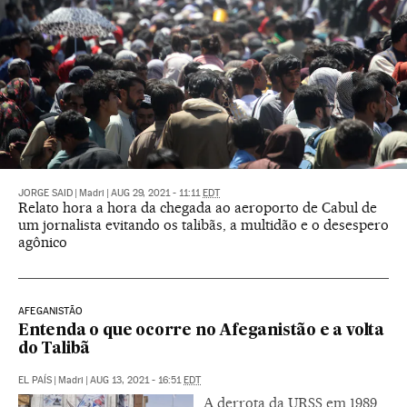
JORGE SAID
|
Madri
|
AUG 29, 2021 - 11:11
EDT
Relato hora a hora da chegada ao aeroporto de Cabul de
um jornalista evitando os talibãs, a multidão e o desespero
agônico
AFEGANISTÃO
Entenda o que ocorre no Afeganistão e a volta
do Talibã
EL PAÍS
|
Madri
|
AUG 13, 2021 - 16:51
EDT
A derrota da URSS em 1989,