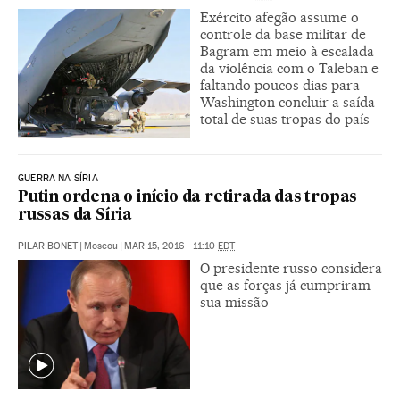
Exército afegão assume o
controle da base militar de
Bagram em meio à escalada
da violência com o Taleban e
faltando poucos dias para
Washington concluir a saída
total de suas tropas do país
GUERRA NA SÍRIA
Putin ordena o início da retirada das tropas
russas da Síria
PILAR BONET
|
Moscou
|
MAR 15, 2016 - 11:10
EDT
O presidente russo considera
que as forças já cumpriram
sua missão