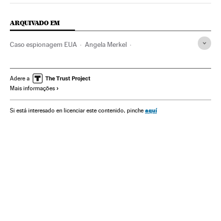
ARQUIVADO EM
Caso espionagem EUA
Angela Merkel
Partido dos Trabalhadores
NSA
Dilma Rousseff
Serviços inteligência
Presidente Brasil
Adere a
Mais informações
Departamento Defesa EUA
Ciberespionagem
Segurança nacional
Espionagem
Delitos informáticos
aquí
Si está interesado en licenciar este contenido, pinche
Brasil
Privacidade internet
Defesa
Força segurança
América Latina
Segurança internet
América do Sul
Partidos políticos
América
Delitos
Internet
Telecomunicações
Política