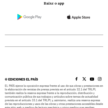
Baixe o app
©
EDICIONES EL PAÍS
EL PAÍS BRASIL EN
EL PAÍS BRASI
EL PAÍS B
EL PA
EL PAÍS ejerce la oposición expresa frente al uso de sus obras y prestaciones en
la elaboración de revistas de prensa prevista en el artículo 32.1 del TRLPI;
también realiza la reserva expresa frente a la reproducción, distribución y
comunicación pública de sus trabajos y artículos sobre temas de actualidad
prevista en el artículo 33.1 del TRLPI; y, asimismo, realiza una reserva expresa
de las reproducciones y usos de las obras y otras prestaciones accesibles desde
este sitio web a medios de lectura mecánica u otros medios que resulten