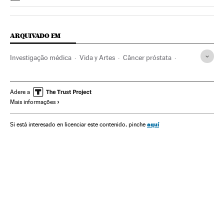
ARQUIVADO EM
Investigação médica
Vida y Artes
Câncer próstata
Câncer pulmão
Erros diagnóstico
Radiodiagnóstico
Câncer mulheres
Câncer
Diagnóstico médico
Adere a
Mais informações
Investigação científica
Previdência
Doenças
Sociedade
Ciência
Medicina
Saúde
aquí
Si está interesado en licenciar este contenido, pinche