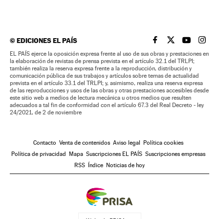
©
EDICIONES EL PAÍS
EL PAÍS BRASIL EN
EL PAÍS BRASI
EL PAÍS B
EL PA
EL PAÍS ejerce la oposición expresa frente al uso de sus obras y prestaciones en
la elaboración de revistas de prensa prevista en el artículo 32.1 del TRLPI;
también realiza la reserva expresa frente a la reproducción, distribución y
comunicación pública de sus trabajos y artículos sobre temas de actualidad
prevista en el artículo 33.1 del TRLPI; y, asimismo, realiza una reserva expresa
de las reproducciones y usos de las obras y otras prestaciones accesibles desde
este sitio web a medios de lectura mecánica u otros medios que resulten
adecuados a tal fin de conformidad con el artículo 67.3 del Real Decreto - ley
24/2021, de 2 de noviembre
Contacto
Venta de contenidos
Aviso legal
Política cookies
Política de privacidad
Mapa
Suscripciones EL PAÍS
Suscripciones empresas
RSS
Índice
Noticias de hoy