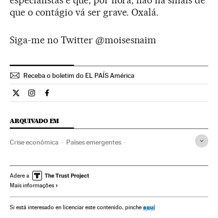
especialistas é que, por hora, não há sinais de
que o contágio vá ser grave. Oxalá.
Siga-me no Twitter @moisesnaim
Receba o boletim do EL PAÍS América
Internacional El País Brasil en Twitter
Internacional El País Brasil en Instagram
Internacional El País Brasil en Facebook
ARQUIVADO EM
Crise econômica
Países emergentes
Recessão econômica
Mercado matérias-primas
Geopolítica
Conjuntura econômica
Crise financeira
Adere a
Mais informações
Mercados financeiros
Economia
Política
Finanças
Matérias-primas
Indústria
BRICS
aquí
Si está interesado en licenciar este contenido, pinche