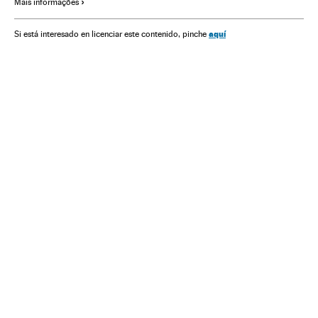
Mais informações
Imprensa
América do Norte
América Latina
Meios comunicação
América
Cultura
Comunicação
aquí
Si está interesado en licenciar este contenido, pinche