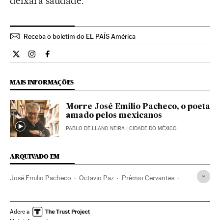
deixará saudade.
Receba o boletim do EL PAÍS América
Opiniao El País Brasil en Twitter
Opiniao El País Brasil en Instagram
Opiniao El País Brasil en Facebook
MAIS INFORMAÇÕES
Morre José Emilio Pacheco, o poeta
amado pelos mexicanos
PABLO DE LLANO NEIRA
| CIDADE DO MÉXICO
ARQUIVADO EM
José Emilio Pacheco
Octavio Paz
Prêmio Cervantes
Revistas literatura
Prêmios literários
Imprensa cultural
Revistas
México
Prêmios cultura
Literatura
Livros
Adere a