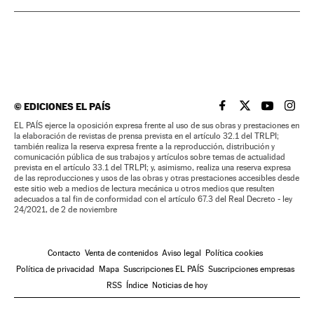
©
EDICIONES EL PAÍS
EL PAÍS BRASIL EN
EL PAÍS BRASI
EL PAÍS B
EL PA
EL PAÍS ejerce la oposición expresa frente al uso de sus obras y prestaciones en
la elaboración de revistas de prensa prevista en el artículo 32.1 del TRLPI;
también realiza la reserva expresa frente a la reproducción, distribución y
comunicación pública de sus trabajos y artículos sobre temas de actualidad
prevista en el artículo 33.1 del TRLPI; y, asimismo, realiza una reserva expresa
de las reproducciones y usos de las obras y otras prestaciones accesibles desde
este sitio web a medios de lectura mecánica u otros medios que resulten
adecuados a tal fin de conformidad con el artículo 67.3 del Real Decreto - ley
24/2021, de 2 de noviembre
Contacto
Venta de contenidos
Aviso legal
Política cookies
Política de privacidad
Mapa
Suscripciones EL PAÍS
Suscripciones empresas
RSS
Índice
Noticias de hoy