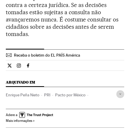
contra a certeza jurídica. Se as decisões
tomadas estão sujeitas a consulta não
avançaremos nunca. É costume consultar os
cidadãos sobre as decisões antes de serem
tomadas.
Receba o boletim do EL PAÍS América
Internacional El País Brasil en Twitter
Internacional El País Brasil en Instagram
Internacional El País Brasil en Facebook
ARQUIVADO EM
Enrique Peña Nieto
PRI
Pacto por México
Reforma constitucional
Reforma energética
Pactos políticos
Constituição
Legislação energia
Adere a
Mais informações
México
Atividade legislativa
Partidos políticos