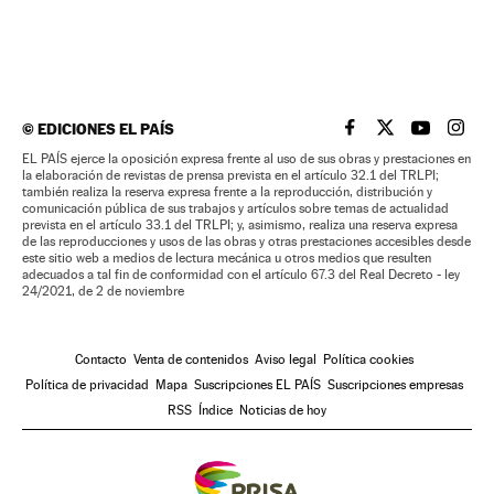
©
EDICIONES EL PAÍS
EL PAÍS BRASIL EN
EL PAÍS BRASI
EL PAÍS B
EL PA
EL PAÍS ejerce la oposición expresa frente al uso de sus obras y prestaciones en
la elaboración de revistas de prensa prevista en el artículo 32.1 del TRLPI;
también realiza la reserva expresa frente a la reproducción, distribución y
comunicación pública de sus trabajos y artículos sobre temas de actualidad
prevista en el artículo 33.1 del TRLPI; y, asimismo, realiza una reserva expresa
de las reproducciones y usos de las obras y otras prestaciones accesibles desde
este sitio web a medios de lectura mecánica u otros medios que resulten
adecuados a tal fin de conformidad con el artículo 67.3 del Real Decreto - ley
24/2021, de 2 de noviembre
Contacto
Venta de contenidos
Aviso legal
Política cookies
Política de privacidad
Mapa
Suscripciones EL PAÍS
Suscripciones empresas
RSS
Índice
Noticias de hoy