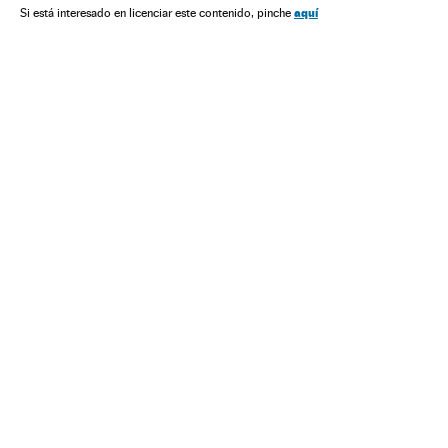
América Latina
Parlamento
Política energética
aquí
Si está interesado en licenciar este contenido, pinche
América
Política
Energia