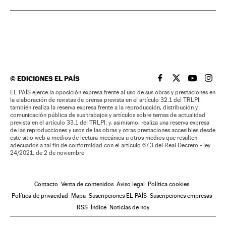
©
EDICIONES EL PAÍS
EL PAÍS BRASIL EN
EL PAÍS BRASI
EL PAÍS B
EL PA
EL PAÍS ejerce la oposición expresa frente al uso de sus obras y prestaciones en
la elaboración de revistas de prensa prevista en el artículo 32.1 del TRLPI;
también realiza la reserva expresa frente a la reproducción, distribución y
comunicación pública de sus trabajos y artículos sobre temas de actualidad
prevista en el artículo 33.1 del TRLPI; y, asimismo, realiza una reserva expresa
de las reproducciones y usos de las obras y otras prestaciones accesibles desde
este sitio web a medios de lectura mecánica u otros medios que resulten
adecuados a tal fin de conformidad con el artículo 67.3 del Real Decreto - ley
24/2021, de 2 de noviembre
Contacto
Venta de contenidos
Aviso legal
Política cookies
Política de privacidad
Mapa
Suscripciones EL PAÍS
Suscripciones empresas
RSS
Índice
Noticias de hoy