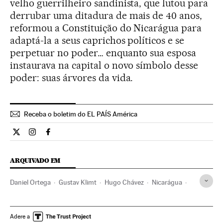
velho guerrilheiro sandinista, que lutou para
derrubar uma ditadura de mais de 40 anos,
reformou a Constituição do Nicarágua para
adaptá-la a seus caprichos políticos e se
perpetuar no poder… enquanto sua esposa
instaurava na capital o novo símbolo desse
poder: suas árvores da vida.
Receba o boletim do EL PAÍS América
Internacional El País Brasil en Twitter
Internacional El País Brasil en Instagram
Internacional El País Brasil en Facebook
ARQUIVADO EM
Daniel Ortega
Gustav Klimt
Hugo Chávez
Nicarágua
FSLN
América Central
Partidos políticos
América Latina
América
Política
Adere a