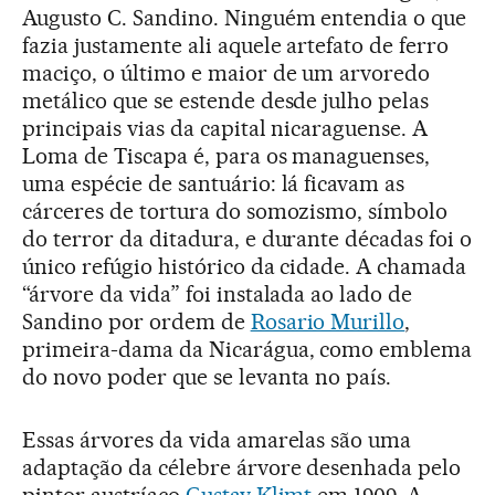
Augusto C. Sandino. Ninguém entendia o que
fazia justamente ali aquele artefato de ferro
maciço, o último e maior de um arvoredo
metálico que se estende desde julho pelas
principais vias da capital nicaraguense. A
Loma de Tiscapa é, para os managuenses,
uma espécie de santuário: lá ficavam as
cárceres de tortura do somozismo, símbolo
do terror da ditadura, e durante décadas foi o
único refúgio histórico da cidade. A chamada
“árvore da vida” foi instalada ao lado de
Sandino por ordem de
Rosario Murillo
,
primeira-dama da Nicarágua, como emblema
do novo poder que se levanta no país.
Essas árvores da vida amarelas são uma
adaptação da célebre árvore desenhada pelo
pintor austríaco
Gustav Klimt
em 1909. A