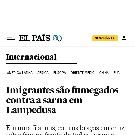
Pular para o conteúdo
SUSCRÍBETE
Internacional
AMÉRICA LATINA
ÁFRICA
EUROPA
ORIENTE MÉDIO
CHINA
EUA
Imigrantes são fumegados
contra a sarna em
Lampedusa
Em uma fila, nus, com os braços em cruz,