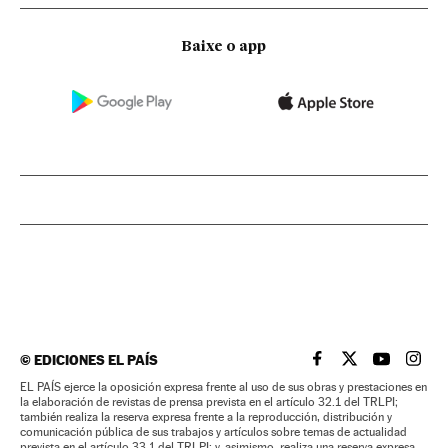
Baixe o app
©
EDICIONES EL PAÍS
EL PAÍS BRASIL EN
EL PAÍS BRASI
EL PAÍS B
EL PA
EL PAÍS ejerce la oposición expresa frente al uso de sus obras y prestaciones en
la elaboración de revistas de prensa prevista en el artículo 32.1 del TRLPI;
también realiza la reserva expresa frente a la reproducción, distribución y
comunicación pública de sus trabajos y artículos sobre temas de actualidad
prevista en el artículo 33.1 del TRLPI; y, asimismo, realiza una reserva expresa