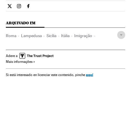
Internacional El País Brasil en Twitter
Internacional El País Brasil en Instagram
Internacional El País Brasil en Facebook
ARQUIVADO EM
Roma
Lampedusa
Sicília
Itália
Imigração
Europa Ocidental
Migração
Europa
Demografia
Sociedade
Adere a
Mais informações
aquí
Si está interesado en licenciar este contenido, pinche