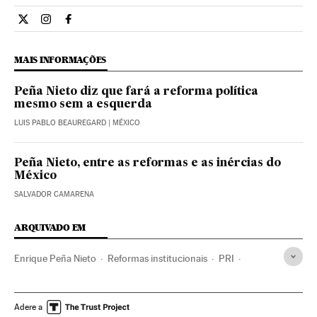
Internacional El País Brasil en Twitter
Internacional El País Brasil en Instagram
Internacional El País Brasil en Facebook
MAIS INFORMAÇÕES
Peña Nieto diz que fará a reforma política
mesmo sem a esquerda
LUIS PABLO BEAUREGARD
| MÉXICO
Peña Nieto, entre as reformas e as inércias do
México
SALVADOR CAMARENA
ARQUIVADO EM
Enrique Peña Nieto
Reformas institucionais
PRI
Pacto por México
Pactos políticos
Partidos políticos
Política
Administração pública
CNTE
México
Adere a