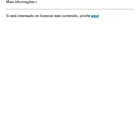
Mais informações
Sindicatos ensino
Comunidade educativa
América do Norte
América Latina
Educação
América
aquí
Si está interesado en licenciar este contenido, pinche