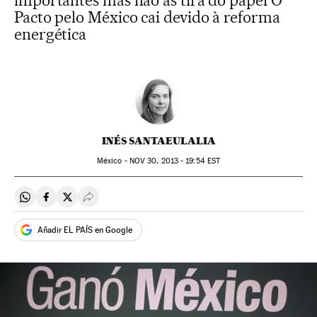
importantes mas não as tira do papel O
Pacto pelo México cai devido à reforma
energética
INÉS SANTAEULALIA
México -
NOV
30, 2013 - 19:54
EST
Compartir en Whatsapp
Compartir en Facebook
Compartir en Twitter
Desplegar Redes Sociales
Añadir EL PAÍS en Google