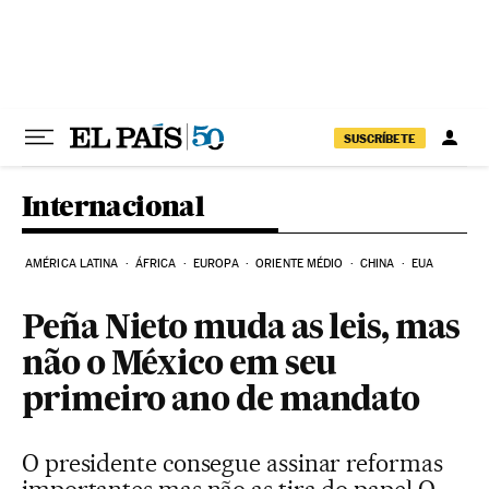
Pular para o conteúdo
SUSCRÍBETE
Internacional
AMÉRICA LATINA
ÁFRICA
EUROPA
ORIENTE MÉDIO
CHINA
EUA
Peña Nieto muda as leis, mas
não o México em seu
primeiro ano de mandato
O presidente consegue assinar reformas