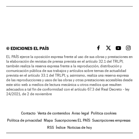
©
EDICIONES EL PAÍS
EL PAÍS BRASIL EN
EL PAÍS BRASI
EL PAÍS B
EL PA
EL PAÍS ejerce la oposición expresa frente al uso de sus obras y prestaciones en
la elaboración de revistas de prensa prevista en el artículo 32.1 del TRLPI;
también realiza la reserva expresa frente a la reproducción, distribución y
comunicación pública de sus trabajos y artículos sobre temas de actualidad
prevista en el artículo 33.1 del TRLPI; y, asimismo, realiza una reserva expresa
de las reproducciones y usos de las obras y otras prestaciones accesibles desde
este sitio web a medios de lectura mecánica u otros medios que resulten
adecuados a tal fin de conformidad con el artículo 67.3 del Real Decreto - ley
24/2021, de 2 de noviembre
Contacto
Venta de contenidos
Aviso legal
Política cookies
Política de privacidad
Mapa
Suscripciones EL PAÍS
Suscripciones empresas
RSS
Índice
Noticias de hoy