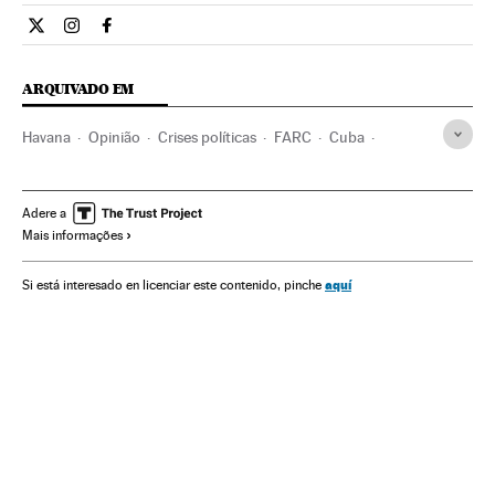
Internacional El País Brasil en Twitter
Internacional El País Brasil en Instagram
Internacional El País Brasil en Facebook
ARQUIVADO EM
Havana
Opinião
Crises políticas
FARC
Cuba
Colômbia
Guerrilhas
Caribe
Guerra
América Latina
América do Sul
Conflitos políticos
Grupos terroristas
Adere a
Mais informações
Conflitos
Terrorismo
América
Política
aquí
Si está interesado en licenciar este contenido, pinche