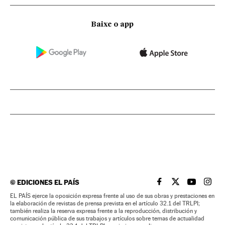
Baixe o app
©
EDICIONES EL PAÍS
EL PAÍS BRASIL EN
EL PAÍS BRASI
EL PAÍS B
EL PA
EL PAÍS ejerce la oposición expresa frente al uso de sus obras y prestaciones en
la elaboración de revistas de prensa prevista en el artículo 32.1 del TRLPI;
también realiza la reserva expresa frente a la reproducción, distribución y
comunicación pública de sus trabajos y artículos sobre temas de actualidad