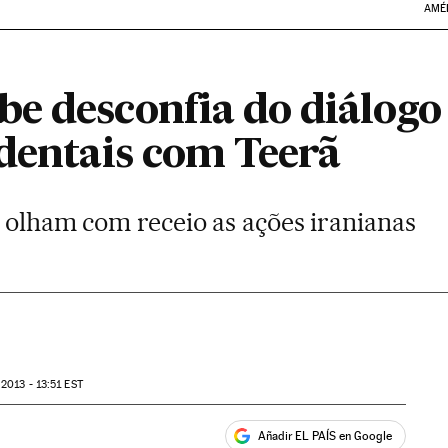
AMÉ
e desconfia do diálogo
identais com Teerã
 olham com receio as ações iranianas
 2013 - 13:51
EST
Añadir EL PAÍS en Google
ales