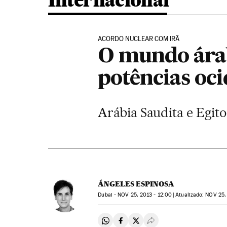
Internacional
ACORDO NUCLEAR COM IRÃ
O mundo árab
potências oc
Arábia Saudita e Egito
ÁNGELES ESPINOSA
Dubai -
NOV
25, 2013 - 12:00
atualizado:
NOV
25,
Compartir en Whatsapp
Compartir en Facebook
Compartir en Twitter
Desplegar Redes Soci