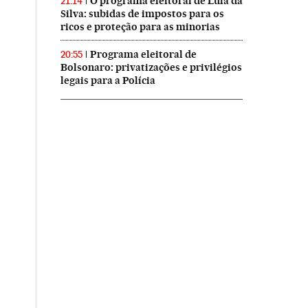
O programa eleitoral de Lula da
21:14
Silva: subidas de impostos para os
ricos e proteção para as minorias
Programa eleitoral de
20:55
Bolsonaro: privatizações e privilégios
legais para a Polícia