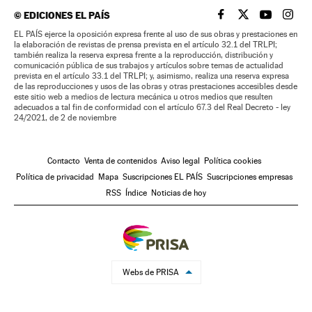
©
EDICIONES EL PAÍS
EL PAÍS BRASIL EN
EL PAÍS BRASI
EL PAÍS B
EL PA
EL PAÍS ejerce la oposición expresa frente al uso de sus obras y prestaciones en
la elaboración de revistas de prensa prevista en el artículo 32.1 del TRLPI;
también realiza la reserva expresa frente a la reproducción, distribución y
comunicación pública de sus trabajos y artículos sobre temas de actualidad
prevista en el artículo 33.1 del TRLPI; y, asimismo, realiza una reserva expresa
de las reproducciones y usos de las obras y otras prestaciones accesibles desde
este sitio web a medios de lectura mecánica u otros medios que resulten
adecuados a tal fin de conformidad con el artículo 67.3 del Real Decreto - ley
24/2021, de 2 de noviembre
Contacto
Venta de contenidos
Aviso legal
Política cookies
Política de privacidad
Mapa
Suscripciones EL PAÍS
Suscripciones empresas
RSS
Índice
Noticias de hoy
Webs de PRISA