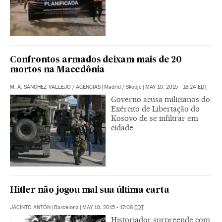
Confrontos armados deixam mais de 20
mortos na Macedônia
M. A. SÁNCHEZ-VALLEJO / AGÊNCIAS
|
Madrid / Skopje
|
MAY 10, 2015 - 18:24
EDT
Governo acusa milicianos do
Exército de Libertação do
Kosovo de se infiltrar em
cidade
Hitler não jogou mal sua última carta
JACINTO ANTÓN
|
Barcelona
|
MAY 10, 2015 - 17:08
EDT
Historiador surpreende com