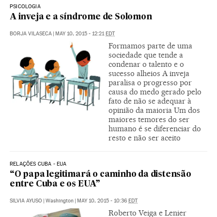
PSICOLOGIA
A inveja e a síndrome de Solomon
BORJA VILASECA
|
MAY 10, 2015 - 12:21
EDT
Formamos parte de uma
sociedade que tende a
condenar o talento e o
sucesso alheios A inveja
paralisa o progresso por
causa do medo gerado pelo
fato de não se adequar à
opinião da maioria Um dos
maiores temores do ser
humano é se diferenciar do
resto e não ser aceito
RELAÇÕES CUBA - EUA
“O papa legitimará o caminho da distensão
entre Cuba e os EUA”
SILVIA AYUSO
|
Washington
|
MAY 10, 2015 - 10:36
EDT
Roberto Veiga e Lenier