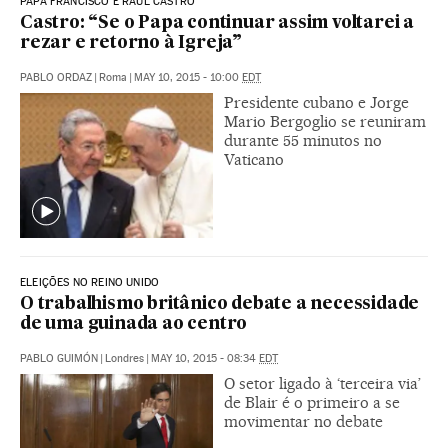
PAPA FRANCISCO E RAÚL CASTRO
Castro: “Se o Papa continuar assim voltarei a
rezar e retorno à Igreja”
PABLO ORDAZ
|
Roma
|
MAY 10, 2015 - 10:00
EDT
Presidente cubano e Jorge
Mario Bergoglio se reuniram
durante 55 minutos no
Vaticano
ELEIÇÕES NO REINO UNIDO
O trabalhismo britânico debate a necessidade
de uma guinada ao centro
PABLO GUIMÓN
|
Londres
|
MAY 10, 2015 - 08:34
EDT
O setor ligado à ‘terceira via’
de Blair é o primeiro a se
movimentar no debate