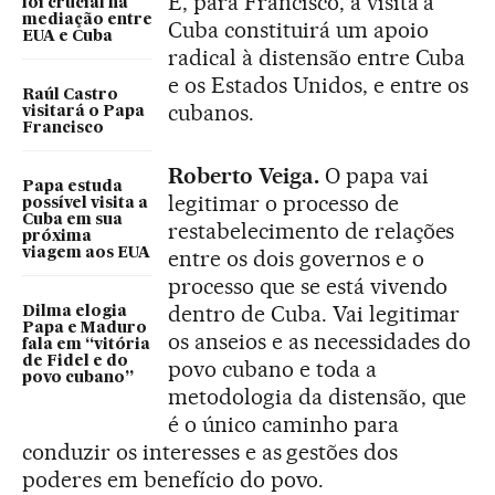
E, para Francisco, a visita a
foi crucial na
mediação entre
Cuba constituirá um apoio
EUA e Cuba
radical à distensão entre Cuba
e os Estados Unidos, e entre os
Raúl Castro
cubanos.
visitará o Papa
Francisco
Roberto Veiga.
O papa vai
Papa estuda
legitimar o processo de
possível visita a
Cuba em sua
restabelecimento de relações
próxima
viagem aos EUA
entre os dois governos e o
processo que se está vivendo
dentro de Cuba. Vai legitimar
Dilma elogia
Papa e Maduro
os anseios e as necessidades do
fala em “vitória
de Fidel e do
povo cubano e toda a
povo cubano”
metodologia da distensão, que
é o único caminho para
conduzir os interesses e as gestões dos
poderes em benefício do povo.