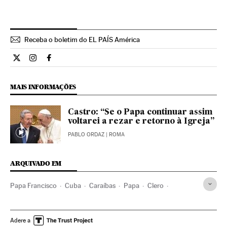
Receba o boletim do EL PAÍS América
Internacional El País Brasil en Twitter
Internacional El País Brasil en Instagram
Internacional El País Brasil en Facebook
MAIS INFORMAÇÕES
Castro: “Se o Papa continuar assim
voltarei a rezar e retorno à Igreja”
PABLO ORDAZ
| ROMA
ARQUIVADO EM
Papa Francisco
Cuba
Caraíbas
Papa
Clero
América Latina
América
Igreja católica
Cristianismo
Religião
Adere a