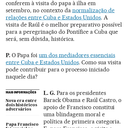
conferem à visita do papa à ilha em
setembro, no contexto da
normalização de
relações entre Cuba e Estados Unidos
. A
visita de Raúl é o melhor preparativo possível
para a peregrinação do Pontífice a Cuba que
será, sem dúvida, histórica.
P.
O Papa foi
um dos mediadores essenciais
entre Cuba e Estados Unidos
. Como sua visita
pode contribuir para o processo iniciado
naquele dia?
L. G.
Para os presidentes
MAIS INFORMAÇÕES
Barack Obama e Raúl Castro, o
Nova era entre
dois históricos
apoio de Francisco constitui
adversários
uma blindagem moral e
política de primeira categoria.
Papa Francisco