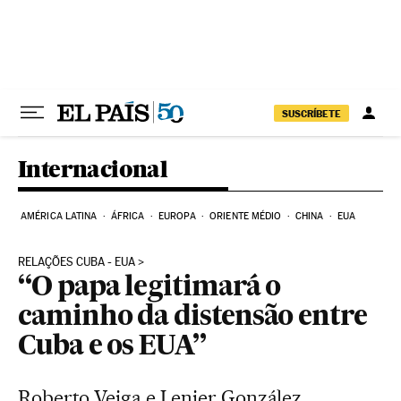
Pular para o conteúdo
SUSCRÍBETE
Internacional
AMÉRICA LATINA
ÁFRICA
EUROPA
ORIENTE MÉDIO
CHINA
EUA
RELAÇÕES CUBA - EUA
“O papa legitimará o
caminho da distensão entre
Cuba e os EUA”
Roberto Veiga e Lenier González,