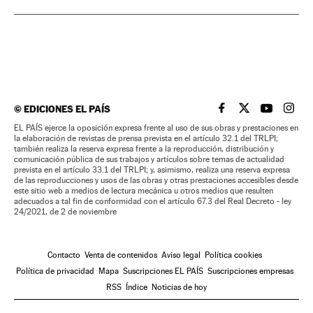
©
EDICIONES EL PAÍS
EL PAÍS BRASIL EN
EL PAÍS BRASI
EL PAÍS B
EL PA
EL PAÍS ejerce la oposición expresa frente al uso de sus obras y prestaciones en
la elaboración de revistas de prensa prevista en el artículo 32.1 del TRLPI;
también realiza la reserva expresa frente a la reproducción, distribución y
comunicación pública de sus trabajos y artículos sobre temas de actualidad
prevista en el artículo 33.1 del TRLPI; y, asimismo, realiza una reserva expresa
de las reproducciones y usos de las obras y otras prestaciones accesibles desde
este sitio web a medios de lectura mecánica u otros medios que resulten
adecuados a tal fin de conformidad con el artículo 67.3 del Real Decreto - ley
24/2021, de 2 de noviembre
Contacto
Venta de contenidos
Aviso legal
Política cookies
Política de privacidad
Mapa
Suscripciones EL PAÍS
Suscripciones empresas
RSS
Índice
Noticias de hoy