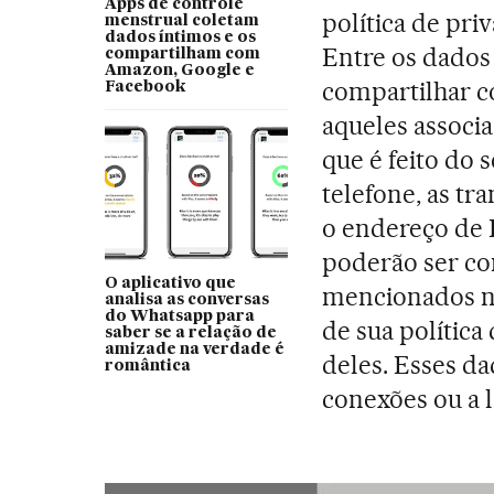
Apps de controle
política de pri
menstrual coletam
dados íntimos e os
Entre os dados
compartilham com
Amazon, Google e
compartilhar c
Facebook
aqueles associa
que é feito do 
telefone, as tra
o endereço de
poderão ser co
O aplicativo que
mencionados n
analisa as conversas
do Whatsapp para
de sua política
saber se a relação de
amizade na verdade é
deles. Esses d
romântica
conexões ou a l