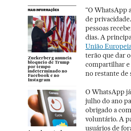
“O WhatsApp at
MAIS INFORMAÇÕES
de privacidade
pessoas receb
dias. A princip
União Europei
terão que dar 
Zuckerberg anuncia
compartilhar e
bloqueio de Trump
por tempo
indeterminado no
no restante de 
Facebook e no
Instagram
O WhatsApp já
julho do ano p
obrigado a com
voluntário. A p
usuários de fo