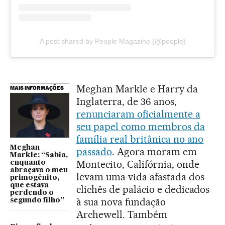
A post shared by People Magazine (@people)
Meghan Markle e Harry da
MAIS INFORMAÇÕES
Inglaterra, de 36 anos,
renunciaram oficialmente a
seu papel como membros da
família real britânica no ano
Meghan
passado
. Agora moram em
Markle: “Sabia,
Montecito, Califórnia, onde
enquanto
abraçava o meu
levam uma vida afastada dos
primogênito,
que estava
clichês de palácio e dedicados
perdendo o
à sua nova fundação
segundo filho”
Archewell. Também