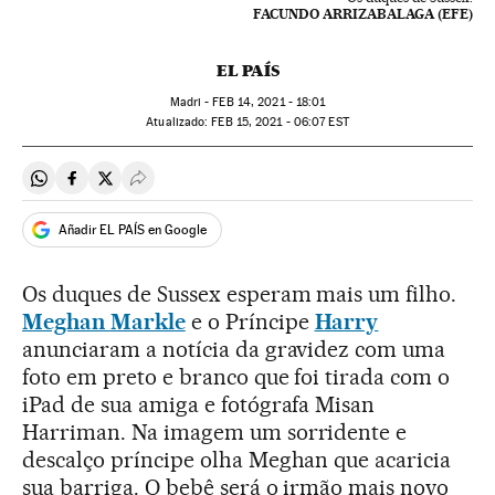
FACUNDO ARRIZABALAGA (EFE)
EL PAÍS
Madri -
FEB
14, 2021 - 18:01
atualizado:
FEB
15, 2021 - 06:07
EST
Compartir en Whatsapp
Compartir en Facebook
Compartir en Twitter
Desplegar Redes Sociales
Añadir EL PAÍS en Google
Os duques de Sussex esperam mais um filho.
Meghan Markle
e o Príncipe
Harry
anunciaram a notícia da gravidez com uma
foto em preto e branco que foi tirada com o
iPad de sua amiga e fotógrafa Misan
Harriman. Na imagem um sorridente e
descalço príncipe olha Meghan que acaricia
sua barriga. O bebê será o irmão mais novo