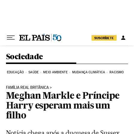
Pular para o conteúdo
SUSCRÍBETE
Sociedade
EDUCAÇÃO
SAÚDE
MEIO AMBIENTE
MUDANÇA CLIMÁTICA
RACISMO
FAMÍLIA REAL BRITÂNICA
Meghan Markle e Príncipe
Harry esperam mais um
filho
Notícia chega após a duquesa de Sussex