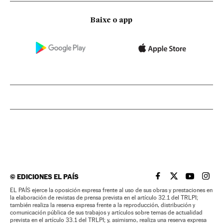
Baixe o app
©
EDICIONES EL PAÍS
EL PAÍS BRASIL EN
EL PAÍS BRASI
EL PAÍS B
EL PA
EL PAÍS ejerce la oposición expresa frente al uso de sus obras y prestaciones en
la elaboración de revistas de prensa prevista en el artículo 32.1 del TRLPI;
también realiza la reserva expresa frente a la reproducción, distribución y
comunicación pública de sus trabajos y artículos sobre temas de actualidad
prevista en el artículo 33.1 del TRLPI; y, asimismo, realiza una reserva expresa