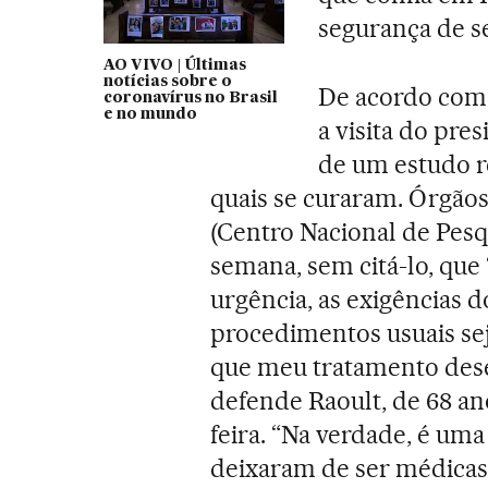
segurança de s
AO VIVO | Últimas
notícias sobre o
De acordo com 
coronavírus no Brasil
e no mundo
a visita do pre
de um estudo re
quais se curaram. Órgão
(Centro Nacional de Pesqu
semana, sem citá-lo, q
urgência, as exigências d
procedimentos usuais se
que meu tratamento dese
defende Raoult, de 68 an
feira. “Na verdade, é um
deixaram de ser médicas,