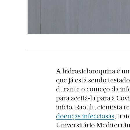
A hidroxicloroquina é u
que já está sendo testado
durante o começo da infe
para aceitá-la para a Cov
início. Raoult, cientista 
doenças infecciosas
, tra
Universitário Mediterrâne