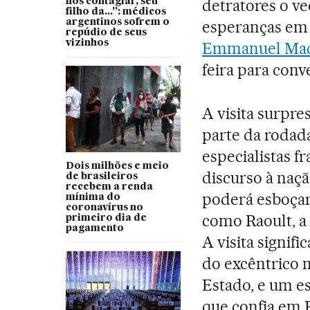
detratores o v
nos contagiar, seu
filho da...”: médicos
argentinos sofrem o
esperanças em 
repúdio de seus
vizinhos
Emmanuel Ma
feira para conv
A visita surpre
parte da rodad
especialistas f
Dois milhões e meio
discurso à naç
de brasileiros
recebem a renda
poderá esboçar 
mínima do
coronavírus no
como Raoult, a 
primeiro dia de
pagamento
A visita signi
do excêntrico m
Estado, e um e
que confia em R