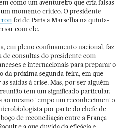
eem como um aventureiro que cria falsas
um momento crítico. O presidente
cron
foi de Paris a Marselha na quinta-
ersar com ele.
sa, em pleno confinamento nacional, faz
a de consultas do presidente com
ranceses e internacionais para preparar o
ão da próxima segunda-feira, em que
as saídas à crise. Mas, por ser alguém
reunião tem um significado particular.
fica ao mesmo tempo um reconhecimento
icrobiologista por parte do chefe de
sboço de reconciliação entre a França
aoult e a que duvida da eficácia e