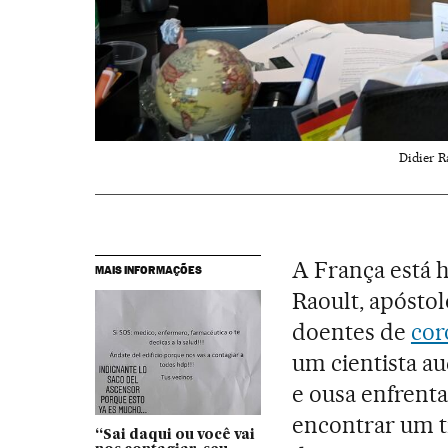
Didier R
A França está 
MAIS INFORMAÇÕES
Raoult, apósto
doentes de
cor
um cientista au
e ousa enfrenta
encontrar um 
“Sai daqui ou você vai