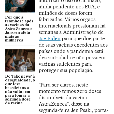
autorizar o uso do fármaco,
ainda pendente nos EUA, e
milhões de doses forem
Por que a
fabricadas. Vários órgãos
trombose após
internacionais pressionam há
as vacinas da
AstraZeneca e
semanas a Administração de
Janssen afeta
mais as
Joe Biden
para que doe parte
mulheres
de suas vacinas excedentes aos
países onde a pandemia está
descontrolada e não possuem
vacinas suficientes para
proteger sua população.
De ‘fake news’ à
desigualdade, o
“Para ser claros, neste
que leva
brasileiros a
momento temos zero doses
não voltarem
para tomar a
disponíveis da vacina
segunda dose
AstraZeneca”, disse na
da vacina
segunda-feira Jen Psaki, porta-