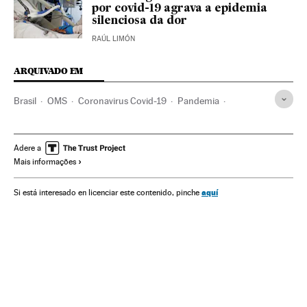
por covid-19 agrava a epidemia
silenciosa da dor
RAÚL LIMÓN
ARQUIVADO EM
Brasil
OMS
Coronavirus Covid-19
Pandemia
Coronavirus
Doenças infecciosas
Doenças respiratórias
Ministério Saúde
Adere a
Mais informações
aquí
Si está interesado en licenciar este contenido, pinche