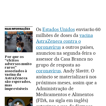
Os
Estados Unidos
enviarão 60
MAIS INFORMAÇÕES
milhões de doses da
vacina
AstraZeneca contra o
coronavírus
a outros países,
anunciou na segunda-feira o
Por que os
assessor da Casa Branca no
“efeitos
grupo de resposta ao
adversos muito
raros”
coronavírus,
Andy Slavitt. O
associados à
vacina da
anúncio se materializará nos
AstraZeneca
próximos meses, assim que a
são esperados,
mas
Administração de
imprevisíveis
Medicamentos e Alimentos
(FDA, na sigla em inglês)