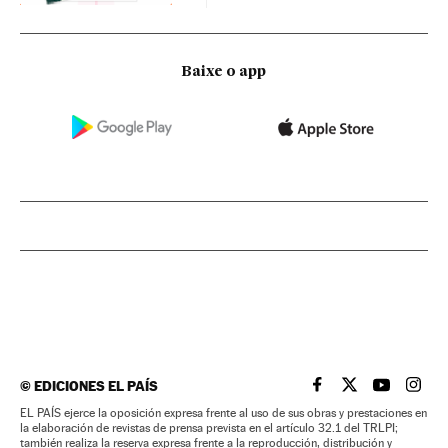
Baixe o app
©
EDICIONES EL PAÍS
EL PAÍS BRASIL EN
EL PAÍS BRASI
EL PAÍS B
EL PA
EL PAÍS ejerce la oposición expresa frente al uso de sus obras y prestaciones en
la elaboración de revistas de prensa prevista en el artículo 32.1 del TRLPI;
también realiza la reserva expresa frente a la reproducción, distribución y