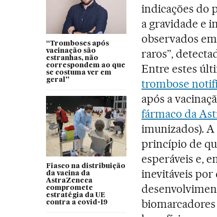
indicações do p
a gravidade e i
observados em 
“Tromboses após
raros”, detect
vacinação são
estranhas, não
correspondem ao que
Entre estes úl
se costuma ver em
geral”
trombose notif
após a vacinaç
fármaco da As
imunizados). A
princípio de qu
esperáveis e, e
Fiasco na distribuição
inevitáveis po
da vacina da
AstraZeneca
desenvolviment
compromete
estratégia da UE
biomarcadores 
contra a covid-19