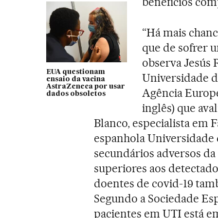
benefícios co
“Há mais chanc
que de sofrer u
observa Jesús 
EUA questionam
Universidade d
ensaio da vacina
AstraZeneca por usar
Agência Europ
dados obsoletos
inglês) que ava
Blanco, especialista em
espanhola Universidade d
secundários adversos da
superiores aos detectado
doentes de covid-19 tam
Segundo a Sociedade Es
pacientes em UTI está em 