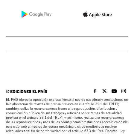
©
EDICIONES EL PAÍS
EL PAÍS BRASIL EN
EL PAÍS BRASI
EL PAÍS B
EL PA
EL PAÍS ejerce la oposición expresa frente al uso de sus obras y prestaciones en
la elaboración de revistas de prensa prevista en el artículo 32.1 del TRLPI;
también realiza la reserva expresa frente a la reproducción, distribución y
comunicación pública de sus trabajos y artículos sobre temas de actualidad
prevista en el artículo 33.1 del TRLPI; y, asimismo, realiza una reserva expresa
de las reproducciones y usos de las obras y otras prestaciones accesibles desde
este sitio web a medios de lectura mecánica u otros medios que resulten
adecuados a tal fin de conformidad con el artículo 67.3 del Real Decreto - ley