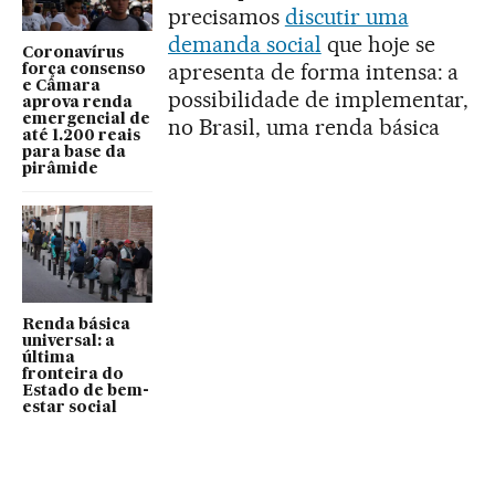
precisamos
discutir uma
demanda social
que hoje se
Coronavírus
apresenta de forma intensa: a
força consenso
e Câmara
possibilidade de implementar,
aprova renda
emergencial de
no Brasil, uma renda básica
até 1.200 reais
para base da
pirâmide
Renda básica
universal: a
última
fronteira do
Estado de bem-
estar social