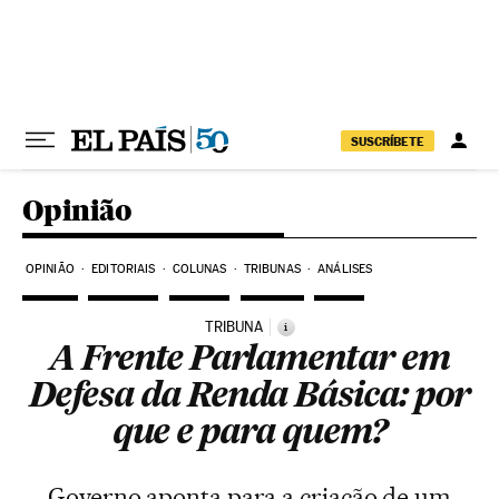
Pular para o conteúdo
SUSCRÍBETE
Opinião
OPINIÃO
EDITORIAIS
COLUNAS
TRIBUNAS
ANÁLISES
TRIBUNA
i
A Frente Parlamentar em
Defesa da Renda Básica: por
que e para quem?
Governo aponta para a criação de um