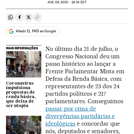
AUG
09, 2020 - 18:34
EDT
Compartir en Whatsapp
Compartir en Facebook
Compartir en Twitter
Desplegar Redes Sociales
Añadir EL PAÍS en Google
No último dia 21 de julho, o
MAIS INFORMAÇÕES
Congresso Nacional deu um
passo histórico ao lançar a
Frente Parlamentar Mista em
Defesa da Renda Básica, com
Coronavírus
representantes de 23 dos 24
impulsiona
partidos políticos e 217
propostas de
renda básica,
parlamentares. Conseguimos
que deixa de
ser utopia
passar por cima de
divergências partidárias e
ideológicas
e concordar que
nós, deputados e senadores,