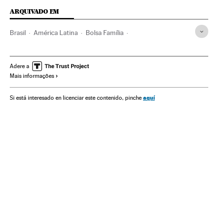
ARQUIVADO EM
Brasil
América Latina
Bolsa Família
Desigualdade econômica
Desigualdade social
Tabata Amaral
Coronavirus
Coronavirus Covid-19
Adere a
Mais informações
Pandemia
Saúde
Pobreza
Jair Bolsonaro
Economia
Crisis económica coronavirus covid-19
aquí
Si está interesado en licenciar este contenido, pinche
Crise econômica