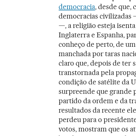
democracia
, desde que,
democracias civilizadas 
—, a religião esteja isen
Inglaterra e Espanha, pa
conheço de perto, de uma 
manchada por taras nacio
claro que, depois de ter
transtornada pela propag
condição de satélite da U
surpreende que grande p
partido da ordem e da tra
resultados da recente el
perdeu para o president
votos, mostram que os at