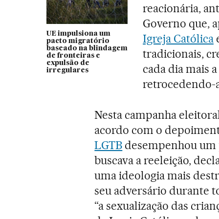
reacionária, an
Governo que, a
UE impulsiona um
Igreja Católica
e
pacto migratório
baseado na blindagem
tradicionais, c
de fronteiras e
expulsão de
cada dia mais a
irregulares
retrocedendo-a
Nesta campanha eleitoral
acordo com o depoimen
LGTB
desempenhou um pa
buscava a reeleição, dec
uma ideologia mais dest
seu adversário durante 
“a sexualização das crianç