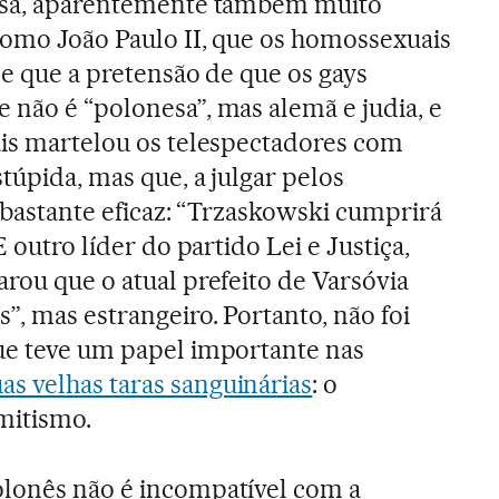
nesa, aparentemente também muito
como João Paulo II, que os homossexuais
” e que a pretensão de que os gays
 não é “polonesa”, mas alemã e judia, e
ais martelou os telespectadores com
stúpida, mas que, a julgar pelos
i bastante eficaz: “Trzaskowski cumprirá
E outro líder do partido Lei e Justiça,
arou que o atual prefeito de Varsóvia
”, mas estrangeiro. Portanto, não foi
ue teve um papel importante nas
as velhas taras sanguinárias
: o
mitismo.
olonês não é incompatível com a