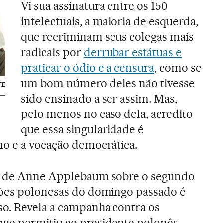
Vi sua assinatura entre os 150
intelectuais, a maioria de esquerda,
que recriminam seus colegas mais
radicais por
derrubar estátuas e
praticar o ódio e a censura
, como se
um bom número deles não tivesse
TE
sido ensinado a ser assim. Mas,
pelo menos no caso dela, acredito
que essa singularidade é
mo e a vocação democrática.
go de Anne Applebaum sobre o segundo
ções polonesas do domingo passado é
so. Revela a campanha contra os
ue permitiu ao presidente polonês,