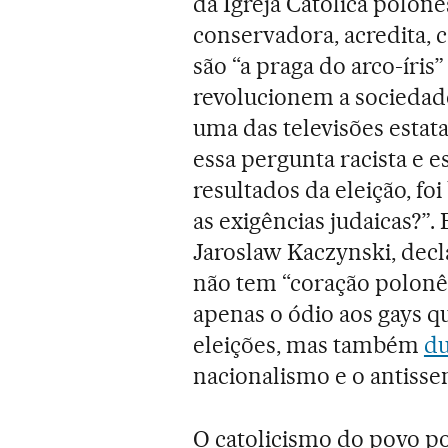
da Igreja Católica polo
conservadora, acredita, 
são “a praga do arco-íris
revolucionem a sociedade
uma das televisões estat
essa pergunta racista e e
resultados da eleição, fo
as exigências judaicas?”. 
Jaroslaw Kaczynski, decl
não tem “coração polonês
apenas o ódio aos gays q
eleições, mas também
du
nacionalismo e o antisse
O catolicismo do povo p