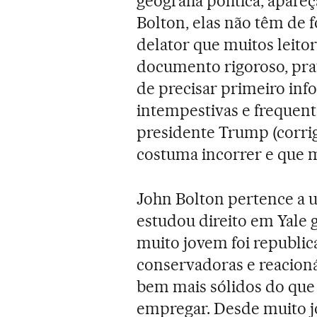
geografia política, apa
Bolton, elas não têm de 
delator que muitos leito
documento rigoroso, prat
de precisar primeiro info
intempestivas e frequent
presidente Trump (corrigir
costuma incorrer e que 
John Bolton pertence a 
estudou direito em Yale 
muito jovem foi republi
conservadoras e reacioná
bem mais sólidos do que
empregar. Desde muito j