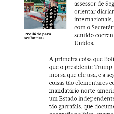
assessor de Se
orientar diari
internacionais
com o Secretár
sentido coerent
Proibido para
senhoritas
Unidos.
A primeira coisa que Bol
que o presidente Trump 
morsa que ele usa, e a s
coisas tão elementares c
mandatário norte-americ
um Estado independente,
tão garrafais, que docu