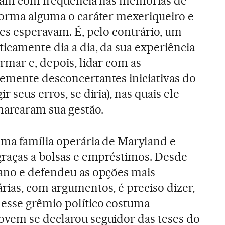
reçam com frequência nas memórias de
forma alguma o caráter mexeriqueiro e
res esperavam. É, pelo contrário, um
icamente dia a dia, da sua experiência
rmar e, depois, lidar com as
emente desconcertantes iniciativas do
 seus erros, se diria), nas quais ele
marcaram sua gestão.
uma família operária de Maryland e
graças a bolsas e empréstimos. Desde
cano e defendeu as opções mais
rias, com argumentos, é preciso dizer,
 esse grêmio político costuma
ovem se declarou seguidor das teses do