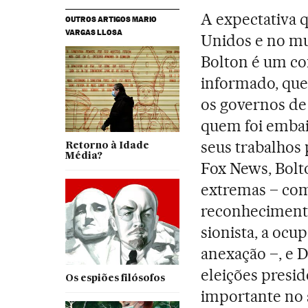
A expectativa 
OUTROS ARTIGOS MARIO
VARGAS LLOSA
Unidos e no mu
Bolton é um co
informado, que
os governos de
quem foi embai
seus trabalhos
Retorno à Idade
Média?
Fox News, Bolt
extremas – como
reconhecimento
sionista, a ocup
anexação –, e 
eleições presid
Os espiões filósofos
importante no 