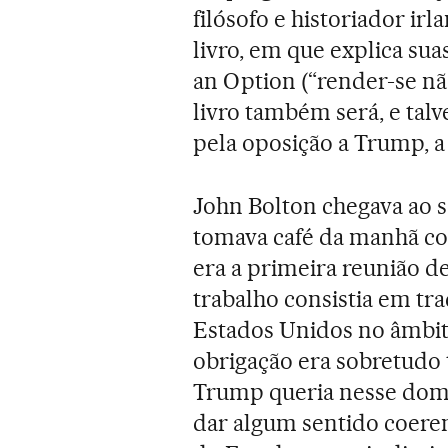
filósofo e historiador i
livro, em que explica sua
an Option (“render-se não
livro também será, e talv
pela oposição a Trump, a
John Bolton chegava ao se
tomava café da manhã com
era a primeira reunião d
trabalho consistia em tra
Estados Unidos no âmbito
obrigação era sobretudo 
Trump queria nesse domí
dar algum sentido coeren