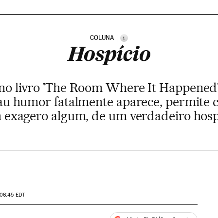
COLUNA
i
Hospício
o livro 'The Room Where It Happened' 
au humor fatalmente aparece, permite 
 exagero algum, de um verdadeiro hosp
 06:45
EDT