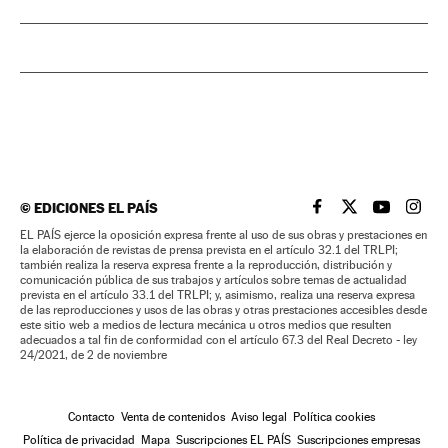
©
EDICIONES EL PAÍS
EL PAÍS BRASIL EN
EL PAÍS BRASI
EL PAÍS B
EL PA
EL PAÍS ejerce la oposición expresa frente al uso de sus obras y prestaciones en
la elaboración de revistas de prensa prevista en el artículo 32.1 del TRLPI;
también realiza la reserva expresa frente a la reproducción, distribución y
comunicación pública de sus trabajos y artículos sobre temas de actualidad
prevista en el artículo 33.1 del TRLPI; y, asimismo, realiza una reserva expresa
de las reproducciones y usos de las obras y otras prestaciones accesibles desde
este sitio web a medios de lectura mecánica u otros medios que resulten
adecuados a tal fin de conformidad con el artículo 67.3 del Real Decreto - ley
24/2021, de 2 de noviembre
Contacto
Venta de contenidos
Aviso legal
Política cookies
Política de privacidad
Mapa
Suscripciones EL PAÍS
Suscripciones empresas