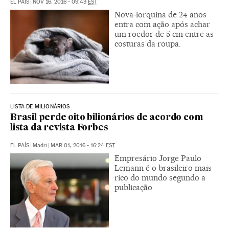
EL PAÍS
|
NOV 16, 2016 - 09:43
EST
Nova-iorquina de 24 anos
entra com ação após achar
um roedor de 5 cm entre as
costuras da roupa.
LISTA DE MILIONÁRIOS
Brasil perde oito bilionários de acordo com
lista da revista Forbes
EL PAÍS
|
Madri
|
MAR 01, 2016 - 16:24
EST
Empresário Jorge Paulo
Lemann é o brasileiro mais
rico do mundo segundo a
publicação