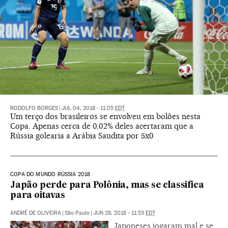
RODOLFO BORGES
|
JUL 04, 2018 - 11:05
EDT
Um terço dos brasileiros se envolveu em bolões nesta
Copa. Apenas cerca de 0,02% deles acertaram que a
Rússia golearia a Arábia Saudita por 5x0
COPA DO MUNDO RÚSSIA 2018
Japão perde para Polônia, mas se classifica
para oitavas
ANDRÉ DE OLIVEIRA
|
São Paulo
|
JUN 28, 2018 - 11:53
EDT
Japoneses jogaram mal e se