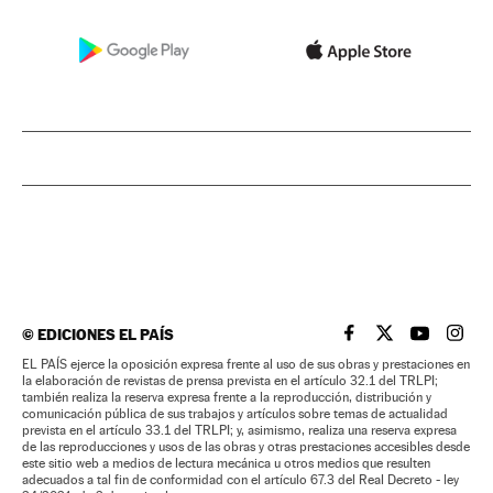
©
EDICIONES EL PAÍS
EL PAÍS BRASIL EN
EL PAÍS BRASI
EL PAÍS B
EL PA
EL PAÍS ejerce la oposición expresa frente al uso de sus obras y prestaciones en
la elaboración de revistas de prensa prevista en el artículo 32.1 del TRLPI;
también realiza la reserva expresa frente a la reproducción, distribución y
comunicación pública de sus trabajos y artículos sobre temas de actualidad
prevista en el artículo 33.1 del TRLPI; y, asimismo, realiza una reserva expresa
de las reproducciones y usos de las obras y otras prestaciones accesibles desde
este sitio web a medios de lectura mecánica u otros medios que resulten
adecuados a tal fin de conformidad con el artículo 67.3 del Real Decreto - ley