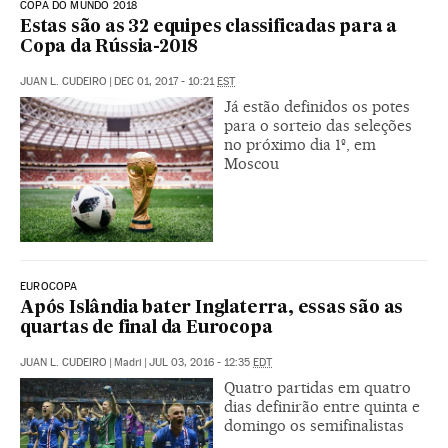
COPA DO MUNDO 2018
Estas são as 32 equipes classificadas para a
Copa da Rússia-2018
JUAN L. CUDEIRO
|
DEC 01, 2017 - 10:21
EST
Já estão definidos os potes
para o sorteio das seleções
no próximo dia 1º, em
Moscou
EUROCOPA
Após Islândia bater Inglaterra, essas são as
quartas de final da Eurocopa
JUAN L. CUDEIRO
|
Madri
|
JUL 03, 2016 - 12:35
EDT
Quatro partidas em quatro
dias definirão entre quinta e
domingo os semifinalistas