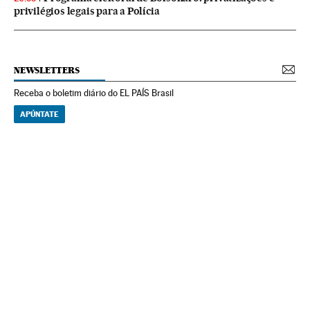
privilégios legais para a Polícia
NEWSLETTERS
Receba o boletim diário do EL PAÍS Brasil
APÚNTATE
NEWSLETTERS
Boletín de América
Cada semana en tu cuenta de correo una selección de las noticias,
reportajes y análisis de los periodistas de EL PAÍS con los acontecimientos
más relevantes del continente.