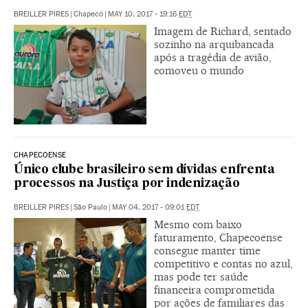
BREILLER PIRES
|
Chapecó
|
MAY 10, 2017 - 19:16
EDT
Imagem de Richard, sentado
sozinho na arquibancada
após a tragédia de avião,
comoveu o mundo
CHAPECOENSE
Único clube brasileiro sem dívidas enfrenta
processos na Justiça por indenização
BREILLER PIRES
|
São Paulo
|
MAY 04, 2017 - 09:01
EDT
Mesmo com baixo
faturamento, Chapecoense
consegue manter time
competitivo e contas no azul,
mas pode ter saúde
financeira comprometida
por ações de familiares das