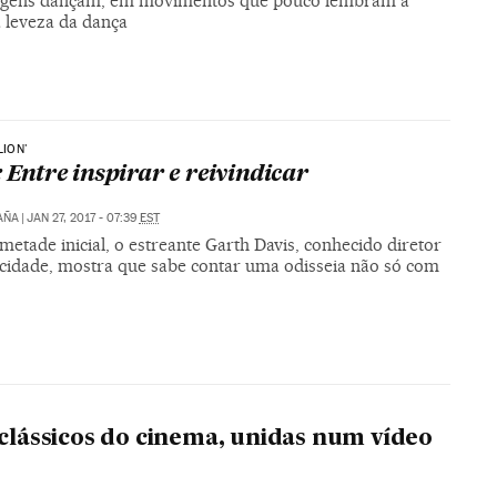
gens dançam, em movimentos que pouco lembram a
a leveza da dança
LION'
: Entre inspirar e reivindicar
AÑA
|
JAN 27, 2017 - 07:39
EST
etade inicial, o estreante Garth Davis, conhecido diretor
icidade, mostra que sabe contar uma odisseia não só com
s
 clássicos do cinema, unidas num vídeo