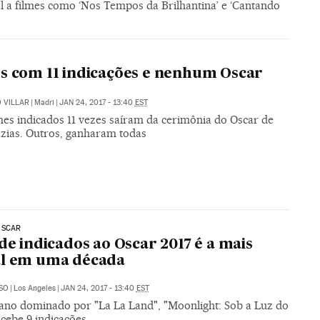
l a filmes como ‘Nos Tempos da Brilhantina’ e ‘Cantando
s com 11 indicações e nenhum Oscar
 VILLAR
|
Madri
|
JAN 24, 2017 - 13:40
EST
mes indicados 11 vezes saíram da cerimônia do Oscar de
zias. Outros, ganharam todas
OSCAR
 de indicados ao Oscar 2017 é a mais
al em uma década
SO
|
Los Angeles
|
JAN 24, 2017 - 13:40
EST
no dominado por "La La Land", "Moonlight: Sob a Luz do
cebe 9 indicações