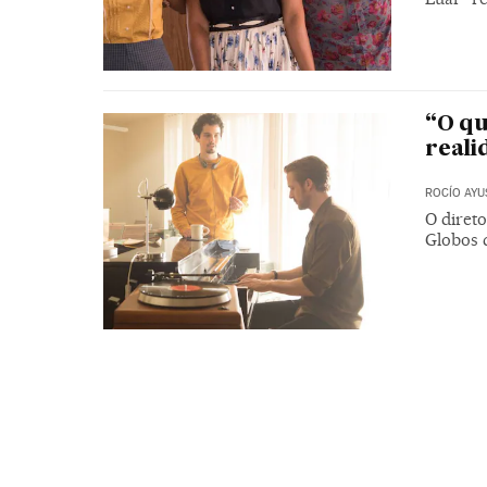
“O qu
reali
ROCÍO AYU
O diret
Globos d