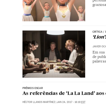
persona
gracios
CRÍTICA | '
‘Lion’
JAVIER OC
Em sua m
de publ
palavra
PRÊMIOS OSCAR
As referências de ‘La La Land’ aos
HÉCTOR LLANOS MARTÍNEZ
|
JAN 24, 2017 - 16:19
EST