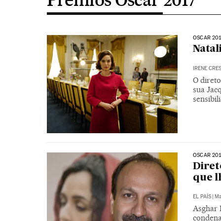
OSCAR 201
Natal
IRENE CRE
O diret
sua Jac
sensibil
OSCAR 201
Diret
que l
EL PAÍS
|
Ma
Asghar 
condena