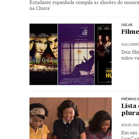
Estudante espanhola compila as alusões do musica
na Chuva’
OSCAR
Filme
GUILLERMO
Dois fil
mãos va
PRÊMIOS 
Lista
plur
ROCÍO AYU
Em um a
Luar" re