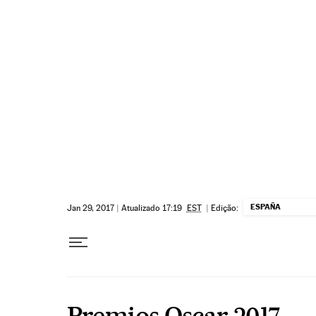
Pular para o conteúdo
ESPAÑA
Jan 29, 2017
|
Atualizado 17:19
EST
|
Edição:
Premios Oscar 2017