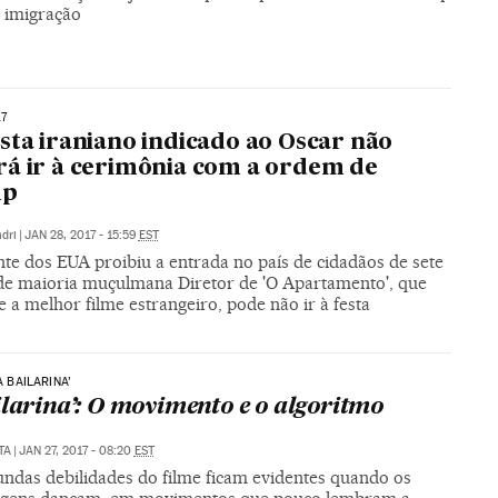
a imigração
7
sta iraniano indicado ao Oscar não
á ir à cerimônia com a ordem de
mp
dri
|
JAN 28, 2017 - 15:59
EST
te dos EUA proibiu a entrada no país de cidadãos de sete
de maioria muçulmana Diretor de 'O Apartamento', que
 a melhor filme estrangeiro, pode não ir à festa
‘A BAILARINA’
ilarina’: O movimento e o algoritmo
TA
|
JAN 27, 2017 - 08:20
EST
undas debilidades do filme ficam evidentes quando os