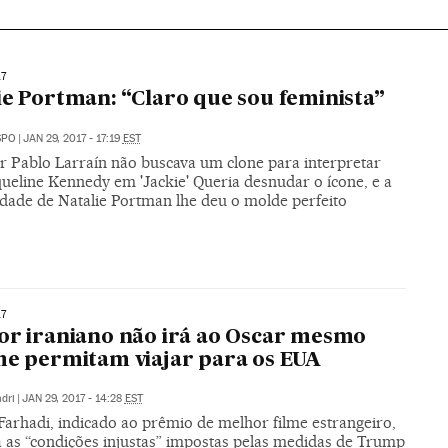
7
ie Portman: “Claro que sou feminista”
SPO
|
JAN 29, 2017 - 17:19
EST
or Pablo Larraín não buscava um clone para interpretar
queline Kennedy em 'Jackie' Queria desnudar o ícone, e a
idade de Natalie Portman lhe deu o molde perfeito
7
or iraniano não irá ao Oscar mesmo
he permitam viajar para os EUA
dri
|
JAN 29, 2017 - 14:28
EST
Farhadi, indicado ao prêmio de melhor filme estrangeiro,
 as “condições injustas” impostas pelas medidas de Trump