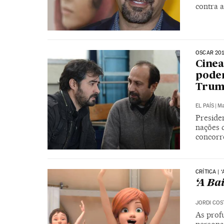
contra 
OSCAR 201
Cinea
poder
Tru
EL PAÍS
|
Ma
Presiden
nações 
concorre
CRÍTICA | 
‘A Ba
JORDI COS
As prof